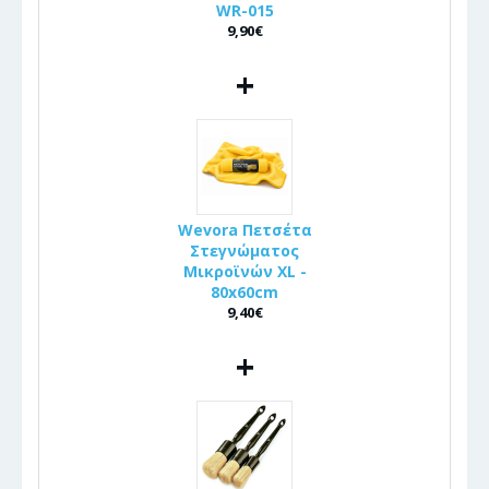
WR-015
9,90€
+
Wevora Πετσέτα
Στεγνώματος
Μικροϊνών XL -
80x60cm
9,40€
+