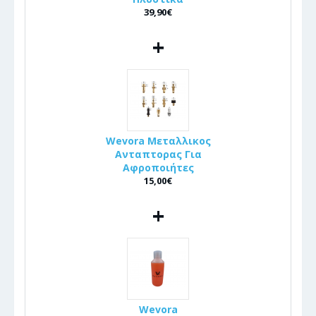
39,90€
+
Wevora Μεταλλικος
Ανταπτορας Για
Αφροποιήτες
15,00€
+
Wevora