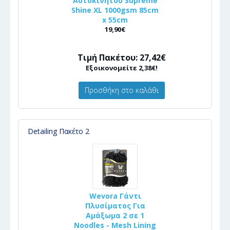
Αυτοκινήτου Supreme
Shine XL 1000gsm 85cm
x 55cm
19,90€
Τιμή Πακέτου: 27,42€
Εξοικονομείτε 2,38€!
Προσθήκη στο καλάθι
Detailing Πακέτο 2
Wevora Γάντι
Πλυσίματος Για
Αμάξωμα 2 σε 1
Noodles - Mesh Lining