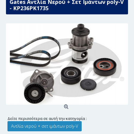
Gates Αντλία Νερού + Σετ Ιμάντων poly-V
- KP236PK1735
Δείτε περισσότερα σε αυτή την κατηγορία :
Αντλία νερού + σετ ιμάντων poly-V