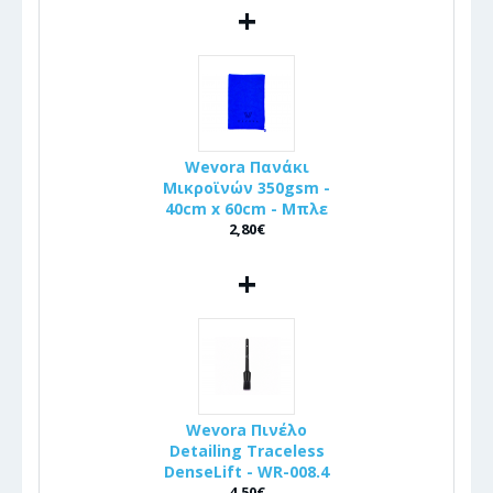
+
Wevora Πανάκι
Μικροϊνών 350gsm -
40cm x 60cm - Μπλε
2,80€
+
Wevora Πινέλo
Detailing Traceless
DenseLift - WR-008.4
4,50€