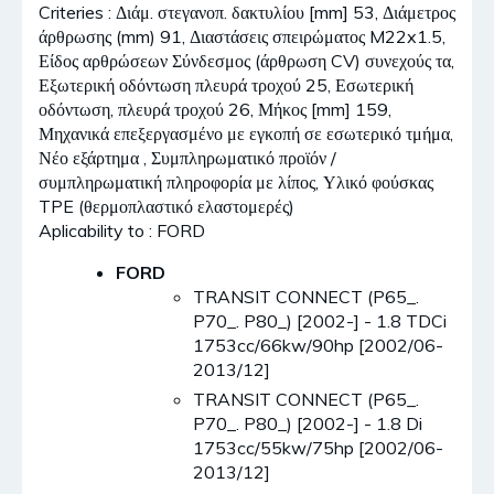
Criteries : Διάμ. στεγανοπ. δακτυλίου [mm] 53, Διάμετρος
άρθρωσης (mm) 91, Διαστάσεις σπειρώματος M22x1.5,
Είδος αρθρώσεων Σύνδεσμος (άρθρωση CV) συνεχούς τα,
Εξωτερική οδόντωση πλευρά τροχού 25, Εσωτερική
οδόντωση, πλευρά τροχού 26, Μήκος [mm] 159,
Μηχανικά επεξεργασμένο με εγκοπή σε εσωτερικό τμήμα,
Νέο εξάρτημα , Συμπληρωματικό προϊόν /
συμπληρωματική πληροφορία με λίπος, Υλικό φούσκας
TPE (θερμοπλαστικό ελαστομερές)
Aplicability to : FORD
FORD
TRANSIT CONNECT (P65_.
P70_. P80_) [2002-] - 1.8 TDCi
1753cc/66kw/90hp [2002/06-
2013/12]
TRANSIT CONNECT (P65_.
P70_. P80_) [2002-] - 1.8 Di
1753cc/55kw/75hp [2002/06-
2013/12]