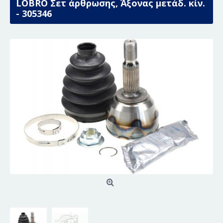
LÖBRO Σετ άρθρωσης, Άξονας μετάδ. κίν.
- 305346