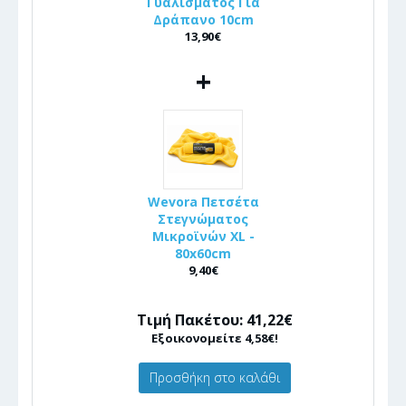
Γυαλίσματος Για
Δράπανο 10cm
13,90€
+
Wevora Πετσέτα
Στεγνώματος
Μικροϊνών XL -
80x60cm
9,40€
Τιμή Πακέτου: 41,22€
Εξοικονομείτε 4,58€!
Προσθήκη στο καλάθι