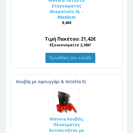
Wevora Πετσέτα
Στεγνώματος
Μικροϊνών XL -
80x60cm
9,40€
Τιμή Πακέτου: 21,42€
Εξοικονομείτε 2,38€!
Προσθήκη στο καλάθι
Κουβάς με σφουγγάρι & πετσέτα XL
Wevora Κουβάς
Πλυσίματος
Αυτοκινήτου με