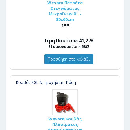
Wevora Πετσέτα
Στεγνώματος
Μικροϊνών XL -
80x60cm
9,40€
Τιμή Πακέτου: 41,22€
Εξοικονομείτε 4,58€!
Προσθήκη στο καλάθι
Κουβάς 20L & Τροχήλατη Βάση
Wevora Κουβάς
Πλυσίματος
Αυτοκινήτου με