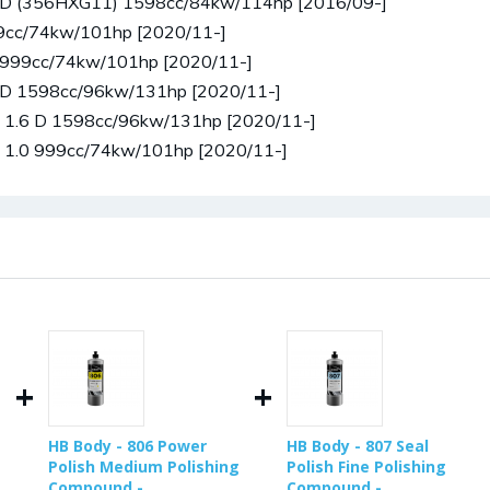
.6 D (356HXG11) 1598cc/84kw/114hp [2016/09-]
99cc/74kw/101hp [2020/11-]
0 999cc/74kw/101hp [2020/11-]
6 D 1598cc/96kw/131hp [2020/11-]
 - 1.6 D 1598cc/96kw/131hp [2020/11-]
 - 1.0 999cc/74kw/101hp [2020/11-]
+
+
HB Body - 806 Power
HB Body - 807 Seal
Polish Medium Polishing
Polish Fine Polishing
Compound -
Compound -