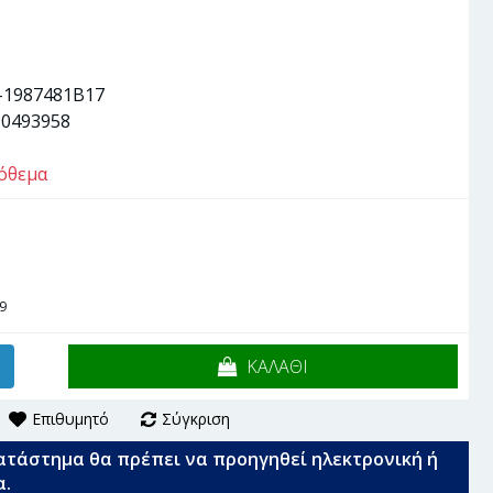
-1987481B17
90493958
όθεμα
9
ΚΑΛΑΘΙ
Επιθυμητό
Σύγκριση
ατάστημα θα πρέπει να προηγηθεί ηλεκτρονική ή
α.