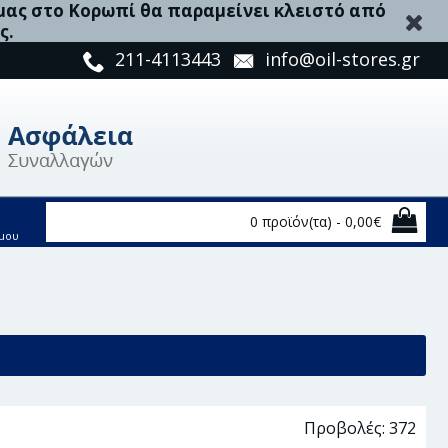
 μας στο Κορωπί θα παραμείνει κλειστό από
ς.
211-4113443
info@oil-stores.gr
0 προϊόν(τα) - 0,00€
μου
17
Προβολές: 372