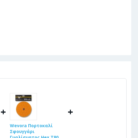
+
+
Wevora Πορτοκαλί
Σφουγγάρι
Γυαλίσματος Hex T80