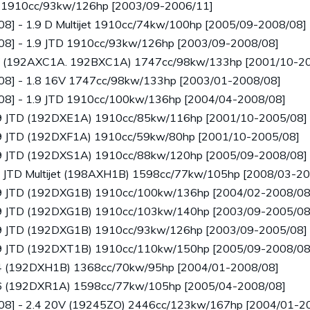
TD 1910cc/93kw/126hp [2003/09-2006/11]
08] - 1.9 D Multijet 1910cc/74kw/100hp [2005/09-2008/08]
008] - 1.9 JTD 1910cc/93kw/126hp [2003/09-2008/08]
16V (192AXC1A. 192BXC1A) 1747cc/98kw/133hp [2001/10-2
008] - 1.8 16V 1747cc/98kw/133hp [2003/01-2008/08]
008] - 1.9 JTD 1910cc/100kw/136hp [2004/04-2008/08]
.9 JTD (192DXE1A) 1910cc/85kw/116hp [2001/10-2005/08]
.9 JTD (192DXF1A) 1910cc/59kw/80hp [2001/10-2005/08]
.9 JTD (192DXS1A) 1910cc/88kw/120hp [2005/09-2008/08]
6 JTD Multijet (198AXH1B) 1598cc/77kw/105hp [2008/03-2
.9 JTD (192DXG1B) 1910cc/100kw/136hp [2004/02-2008/08
.9 JTD (192DXG1B) 1910cc/103kw/140hp [2003/09-2005/08
.9 JTD (192DXG1B) 1910cc/93kw/126hp [2003/09-2005/08]
.9 JTD (192DXT1B) 1910cc/110kw/150hp [2005/09-2008/08
.4 (192DXH1B) 1368cc/70kw/95hp [2004/01-2008/08]
.6 (192DXR1A) 1598cc/77kw/105hp [2005/04-2008/08]
008] - 2.4 20V (19245ZO) 2446cc/123kw/167hp [2004/01-2