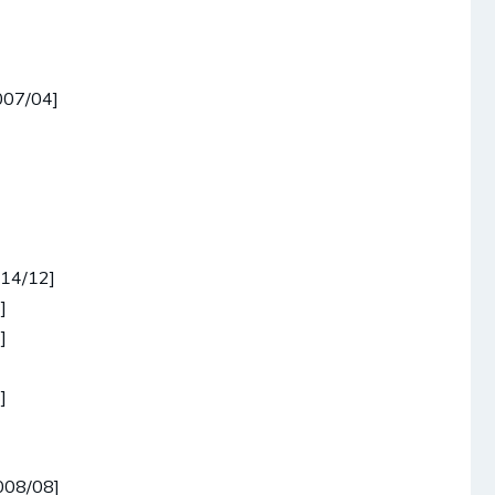
007/04]
014/12]
]
]
]
008/08]