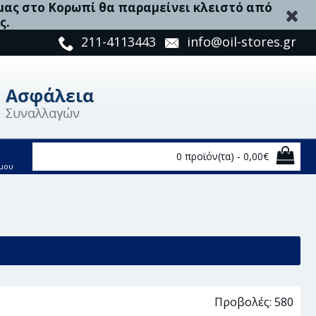
 μας στο Κορωπί θα παραμείνει κλειστό από
ς.
211-4113443
info@oil-stores.gr
0 προϊόν(τα) - 0,00€
μου
85
Προβολές: 580