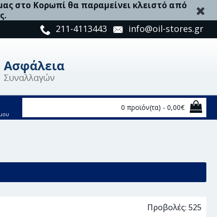
 μας στο Κορωπί θα παραμείνει κλειστό από
ς.
211-4113443
info@oil-stores.gr
0 προϊόν(τα) - 0,00€
μου
85
Προβολές: 525