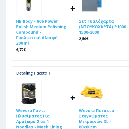
+
HB Body - 806 Power
Σετ Γυαλόχαρτα
Polish Medium Polishing
(ΝΤΟΥΚΟΧΑΡΤΑ) P1000-
Compound -
1500-2000
Γυαλιστική Αλοιφή -
2,50€
200 ml
6,70€
Detailing Πακέτο 1
+
Wevora Γάντι
Wevora Πετσέτα
Πλυσίματος Για
Στεγνώματος
Αμάξωμα 2 σε 1
Μικροϊνών XL -
Noodles - Mesh Lining
80x60cm