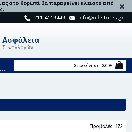
 μας στο Κορωπί θα παραμείνει κλειστό από
ς.
211-4113443
info@oil-stores.gr
0 προϊόν(τα) - 0,00€
μου
Προβολές: 472