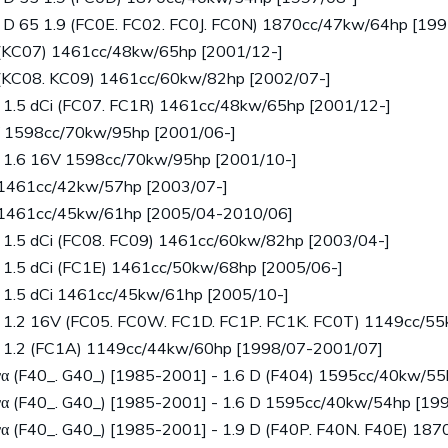
 D 65 1.9 (FC0E. FC02. FC0J. FC0N) 1870cc/47kw/64hp [199
 (KC07) 1461cc/48kw/65hp [2001/12-]
 (KC08. KC09) 1461cc/60kw/82hp [2002/07-]
 1.5 dCi (FC07. FC1R) 1461cc/48kw/65hp [2001/12-]
V 1598cc/70kw/95hp [2001/06-]
- 1.6 16V 1598cc/70kw/95hp [2001/10-]
 1461cc/42kw/57hp [2003/07-]
i 1461cc/45kw/61hp [2005/04-2010/06]
 1.5 dCi (FC08. FC09) 1461cc/60kw/82hp [2003/04-]
 1.5 dCi (FC1E) 1461cc/50kw/68hp [2005/06-]
 1.5 dCi 1461cc/45kw/61hp [2005/10-]
 1.2 16V (FC05. FC0W. FC1D. FC1P. FC1K. FC0T) 1149cc/5
- 1.2 (FC1A) 1149cc/44kw/60hp [1998/07-2001/07]
α (F40_. G40_) [1985-2001] - 1.6 D (F404) 1595cc/40kw/5
α (F40_. G40_) [1985-2001] - 1.6 D 1595cc/40kw/54hp [19
α (F40_. G40_) [1985-2001] - 1.9 D (F40P. F40N. F40E) 1