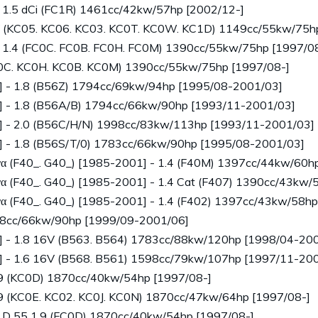
 1.5 dCi (FC1R) 1461cc/42kw/57hp [2002/12-]
V (KC05. KC06. KC03. KC0T. KC0W. KC1D) 1149cc/55kw/75h
- 1.4 (FC0C. FC0B. FC0H. FC0M) 1390cc/55kw/75hp [1997/0
C0C. KC0H. KC0B. KC0M) 1390cc/55kw/75hp [1997/08-]
] - 1.8 (B56Z) 1794cc/69kw/94hp [1995/08-2001/03]
] - 1.8 (B56A/B) 1794cc/66kw/90hp [1993/11-2001/03]
] - 2.0 (B56C/H/N) 1998cc/83kw/113hp [1993/11-2001/03]
] - 1.8 (B56S/T/0) 1783cc/66kw/90hp [1995/08-2001/03]
α (F40_. G40_) [1985-2001] - 1.4 (F40M) 1397cc/44kw/60h
α (F40_. G40_) [1985-2001] - 1.4 Cat (F407) 1390cc/43kw
α (F40_. G40_) [1985-2001] - 1.4 (F402) 1397cc/43kw/58h
98cc/66kw/90hp [1999/09-2001/06]
] - 1.8 16V (B563. B564) 1783cc/88kw/120hp [1998/04-20
] - 1.6 16V (B568. B561) 1598cc/79kw/107hp [1997/11-20
.9 (KC0D) 1870cc/40kw/54hp [1997/08-]
9 (KC0E. KC02. KC0J. KC0N) 1870cc/47kw/64hp [1997/08-]
 D 55 1.9 (FC0D) 1870cc/40kw/54hp [1997/08-]