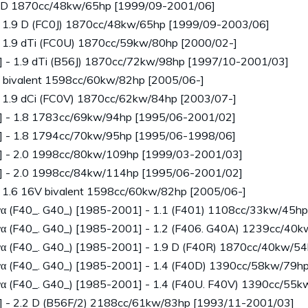
ED 1870cc/48kw/65hp [1999/09-2001/06]
 1.9 D (FC0J) 1870cc/48kw/65hp [1999/09-2003/06]
 1.9 dTi (FC0U) 1870cc/59kw/80hp [2000/02-]
 - 1.9 dTi (B56J) 1870cc/72kw/98hp [1997/10-2001/03]
 bivalent 1598cc/60kw/82hp [2005/06-]
 1.9 dCi (FC0V) 1870cc/62kw/84hp [2003/07-]
] - 1.8 1783cc/69kw/94hp [1995/06-2001/02]
] - 1.8 1794cc/70kw/95hp [1995/06-1998/06]
] - 2.0 1998cc/80kw/109hp [1999/03-2001/03]
] - 2.0 1998cc/84kw/114hp [1995/06-2001/02]
 1.6 16V bivalent 1598cc/60kw/82hp [2005/06-]
α (F40_. G40_) [1985-2001] - 1.1 (F401) 1108cc/33kw/45h
α (F40_. G40_) [1985-2001] - 1.2 (F406. G40A) 1239cc/40
α (F40_. G40_) [1985-2001] - 1.9 D (F40R) 1870cc/40kw/5
α (F40_. G40_) [1985-2001] - 1.4 (F40D) 1390cc/58kw/79h
α (F40_. G40_) [1985-2001] - 1.4 (F40U. F40V) 1390cc/55
] - 2.2 D (B56F/2) 2188cc/61kw/83hp [1993/11-2001/03]