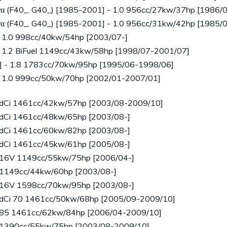
α (F40_. G40_) [1985-2001] - 1.0 956cc/27kw/37hp [1986/
α (F40_. G40_) [1985-2001] - 1.0 956cc/31kw/42hp [1985/
 1.0 998cc/40kw/54hp [2003/07-]
 1.2 BiFuel 1149cc/43kw/58hp [1998/07-2001/07]
] - 1.8 1783cc/70kw/95hp [1995/06-1998/06]
- 1.0 999cc/50kw/70hp [2002/01-2007/01]
5 dCi 1461cc/42kw/57hp [2003/08-2009/10]
5 dCi 1461cc/48kw/65hp [2003/08-]
5 dCi 1461cc/60kw/82hp [2003/08-]
5 dCi 1461cc/45kw/61hp [2005/08-]
2 16V 1149cc/55kw/75hp [2006/04-]
2 1149cc/44kw/60hp [2003/08-]
6 16V 1598cc/70kw/95hp [2003/08-]
5 dCi 70 1461cc/50kw/68hp [2005/09-2009/10]
i 85 1461cc/62kw/84hp [2006/04-2009/10]
4 1390cc/55kw/75hp [2003/08-2009/10]