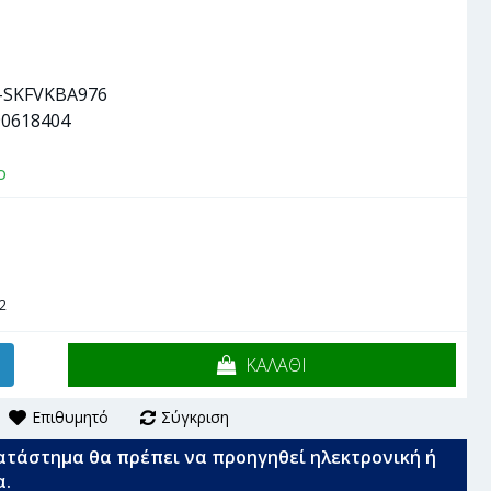
-SKFVKBA976
90618404
ο
2
ΚΑΛΑΘΙ
Επιθυμητό
Σύγκριση
ατάστημα θα πρέπει να προηγηθεί ηλεκτρονική ή
α.