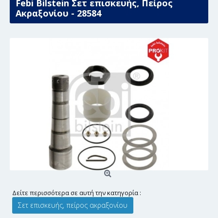
Febi Bilstein Σετ επισκευής, Πείρος
Ακραξονίου - 28584
Δείτε περισσότερα σε αυτή την κατηγορία :
Σετ επισκευής, πείρος ακραξονίου