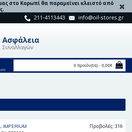
 μας στο Κορωπί θα παραμείνει κλειστό από
ς.
211-4113443
info@oil-stores.gr
0 προϊόν(τα) - 0,00€
μου
ητής - 32000
Προβολές: 316
L IMPERIUM