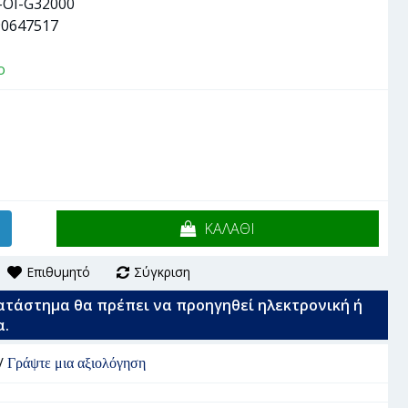
-OI-G32000
90647517
ο
ΚΑΛΑΘΙ
Επιθυμητό
Σύγκριση
ατάστημα θα πρέπει να προηγηθεί ηλεκτρονική ή
α.
/
Γράψτε μια αξιολόγηση