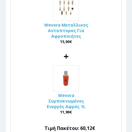
Wevora Μεταλλικος
Ανταπτορας Για
Αφροποιήτες
15,00€
+
Wevora
Συμπυκνωμένος
Ενεργός Αφρός 1L
11,90€
Τιμή Πακέτου: 60,12€