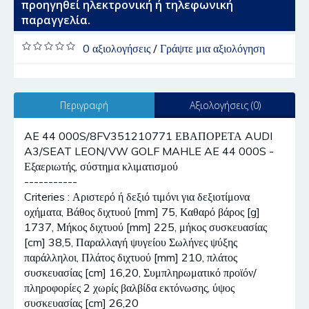
προηγηθεί ηλεκτρονική ή τηλεφωνική
παραγγελία.
0 αξιολογήσεις
/
Γράψτε μια αξιολόγηση
Περιγραφή
Αξιολογήσεις (0)
AE 44 000S/8FV351210771 ΕΒΑΠΟΡΕΤΑ AUDI
A3/SEAT LEON/VW GOLF MAHLE AE 44 000S -
Εξαεριωτής, σύστημα κλιματισμού
-----------
Criteries : Αριστερό ή δεξιό τιμόνι για δεξιοτίμονα
οχήματα, Βάθος διχτυού [mm] 75, Καθαρό βάρος [g]
1737, Μήκος διχτυού [mm] 225, μήκος συσκευασίας
[cm] 38,5, Παραλλαγή ψυγείου Σωλήνες ψύξης
παράλληλοι, Πλάτος διχτυού [mm] 210, πλάτος
συσκευασίας [cm] 16,20, Συμπληρωματικό προϊόν/
πληροφορίες 2 χωρίς βαλβίδα εκτόνωσης, ύψος
συσκευασίας [cm] 26,20