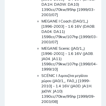
DA1H. DA0W. DA10)
1390cc/70kw/95hp [1999/03-
2003/07]
MEGANE I Coach (DA0/1_)
[1996-2003] - 1.6 16V (DA0B.
DA04. DA11)
1598cc/79kw/107hp [1999/03-
2003/07]
MEGANE Scenic (JA0/1_)
[1996-2001] - 1.6 16V (JA0B.
JA04. JA11)
1598cc/79kw/107hp [1998/04-
1999/10]
SCÉNIC I Λιμουζίνα μεγάλου
χώρου (JA0/1_. FA0_) [1999-
2010] - 1.4 16V (JA0D. JA1H.
Ja0W. JA10)
1390cc/70kw/95hp [1999/09-
2003/08]