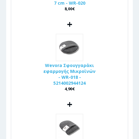
7 cm - WR-020
8,00€
+
Wevora Σφουγγαράκι
εφαρμογής Μικροϊνών
- WR-018 -
5214002944124
4,90€
+