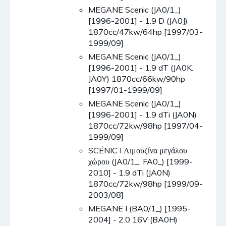
MEGANE Scenic (JA0/1_)
[1996-2001] - 1.9 D (JA0J)
1870cc/47kw/64hp [1997/03-
1999/09]
MEGANE Scenic (JA0/1_)
[1996-2001] - 1.9 dT (JA0K.
JA0Y) 1870cc/66kw/90hp
[1997/01-1999/09]
MEGANE Scenic (JA0/1_)
[1996-2001] - 1.9 dTi (JA0N)
1870cc/72kw/98hp [1997/04-
1999/09]
SCÉNIC I Λιμουζίνα μεγάλου
χώρου (JA0/1_. FA0_) [1999-
2010] - 1.9 dTi (JA0N)
1870cc/72kw/98hp [1999/09-
2003/08]
MEGANE I (BA0/1_) [1995-
2004] - 2.0 16V (BA0H)