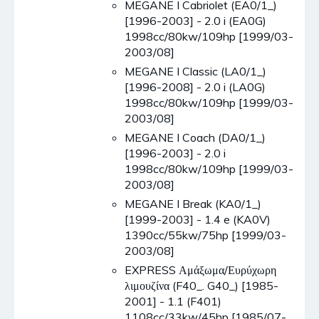
MEGANE I Cabriolet (EA0/1_)
[1996-2003] - 2.0 i (EA0G)
1998cc/80kw/109hp [1999/03-
2003/08]
MEGANE I Classic (LA0/1_)
[1996-2008] - 2.0 i (LA0G)
1998cc/80kw/109hp [1999/03-
2003/08]
MEGANE I Coach (DA0/1_)
[1996-2003] - 2.0 i
1998cc/80kw/109hp [1999/03-
2003/08]
MEGANE I Break (KA0/1_)
[1999-2003] - 1.4 e (KA0V)
1390cc/55kw/75hp [1999/03-
2003/08]
EXPRESS Αμάξωμα/Ευρύχωρη
λιμουζίνα (F40_. G40_) [1985-
2001] - 1.1 (F401)
1108cc/33kw/45hp [1985/07-