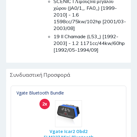
SCÉNIC I Λιμουζίνα μεγάλου
χώρου (JA0/1_. FA0_) [1999-
2010] - 1.6
1598cc/75kw/102hp [2001/03-
2003/08]
19 II Chamade (L53_) [1992-
2003] - 1.2 1171cc/44kw/60hp
[1992/05-1994/09]
Συνδυαστική Προσφορά
Vgate Bluetooth Bundle
2x
Vgate Icar2 Obd2