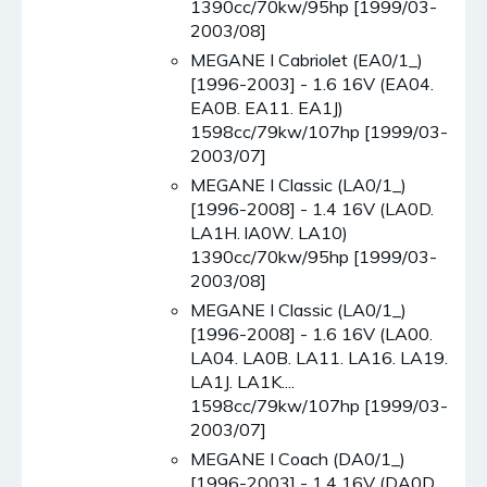
1390cc/70kw/95hp [1999/03-
2003/08]
MEGANE I Cabriolet (EA0/1_)
[1996-2003] - 1.6 16V (EA04.
EA0B. EA11. EA1J)
1598cc/79kw/107hp [1999/03-
2003/07]
MEGANE I Classic (LA0/1_)
[1996-2008] - 1.4 16V (LA0D.
LA1H. lA0W. LA10)
1390cc/70kw/95hp [1999/03-
2003/08]
MEGANE I Classic (LA0/1_)
[1996-2008] - 1.6 16V (LA00.
LA04. LA0B. LA11. LA16. LA19.
LA1J. LA1K....
1598cc/79kw/107hp [1999/03-
2003/07]
MEGANE I Coach (DA0/1_)
[1996-2003] - 1.4 16V (DA0D.