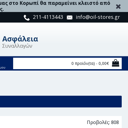
 μας στο Κορωπί θα παραμείνει κλειστό από
ς.
211-4113443
info@oil-stores.gr
0 προϊόν(τα) - 0,00€
μου
Προβολές: 808