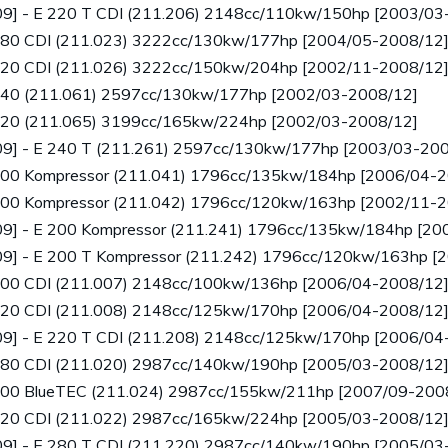
9] - E 220 T CDI (211.206) 2148cc/110kw/150hp [2003/03
280 CDI (211.023) 3222cc/130kw/177hp [2004/05-2008/12
320 CDI (211.026) 3222cc/150kw/204hp [2002/11-2008/12
240 (211.061) 2597cc/130kw/177hp [2002/03-2008/12]
320 (211.065) 3199cc/165kw/224hp [2002/03-2008/12]
9] - E 240 T (211.261) 2597cc/130kw/177hp [2003/03-20
00 Kompressor (211.041) 1796cc/135kw/184hp [2006/04-2
00 Kompressor (211.042) 1796cc/120kw/163hp [2002/11-2
9] - E 200 Kompressor (211.241) 1796cc/135kw/184hp [20
9] - E 200 T Kompressor (211.242) 1796cc/120kw/163hp [
200 CDI (211.007) 2148cc/100kw/136hp [2006/04-2008/12
220 CDI (211.008) 2148cc/125kw/170hp [2006/04-2008/12
9] - E 220 T CDI (211.208) 2148cc/125kw/170hp [2006/04
280 CDI (211.020) 2987cc/140kw/190hp [2005/03-2008/12
300 BlueTEC (211.024) 2987cc/155kw/211hp [2007/09-200
320 CDI (211.022) 2987cc/165kw/224hp [2005/03-2008/12
9] - E 280 T CDI (211.220) 2987cc/140kw/190hp [2005/03