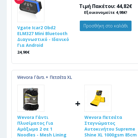
Τιμή Πακέτου: 44,82€
Εξοικονομείτε 4,98€!
Προσθήκη στο καλάθι
Vgate Icar2 Obd2
ELM327 Mini Bluetooth
Διαγνωστικό - Ιδανικό
Για Android
24,90€
Wevora Γάντι + Πετσέτα XL
+
Wevora Γάντι
Wevora Πετσέτα
Πλυσίματος Για
Στεγνώματος
Αμάξωμα 2 σε 1
Αυτοκινήτου Supreme
Noodles - Mesh Lining
Shine XL 1000gsm 85cm