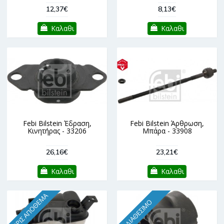
12,37€
8,13€
Καλαθι
Καλαθι
Febi Bilstein Έδραση,
Febi Bilstein Άρθρωση,
Κινητήρας - 33206
Μπάρα - 33908
26,16€
23,21€
Καλαθι
Καλαθι
ΧΩΡΊΣ ΑΠΌΘΕΜΑ
ΔΙΑΘΈΣΙΜΟ