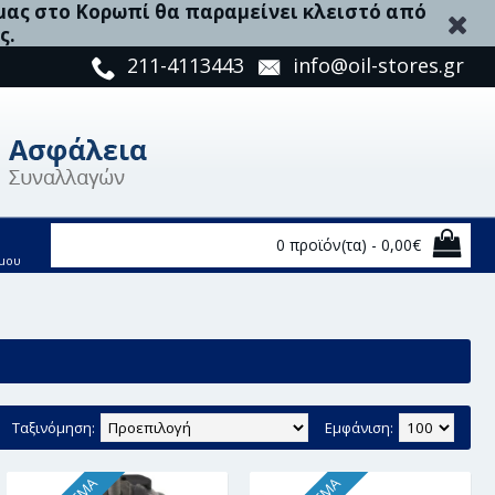
 μας στο Κορωπί θα παραμείνει κλειστό από
ς.
211-4113443
info@oil-stores.gr
0 προϊόν(τα) - 0,00€
μου
Ταξινόμηση:
Εμφάνιση: