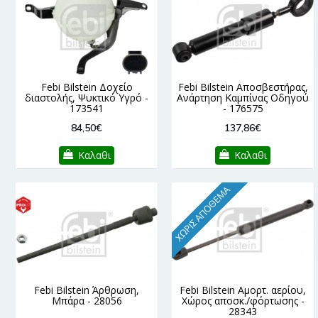
Febi Bilstein Δοχείο
Febi Bilstein Αποσβεστήρας,
διαστολής, Ψυκτικό Υγρό -
Ανάρτηση Καμπίνας Οδηγού
173541
- 176575
84,50€
137,86€
Καλαθι
Καλαθι
ΧΩΡΊΣ ΑΠΌΘΕΜΑ
Febi Bilstein Άρθρωση,
Febi Bilstein Αμορτ. αερίου,
Μπάρα - 28056
Χώρος αποσκ./φόρτωσης -
28343