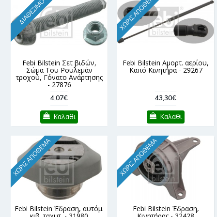
ΧΩΡΊΣ ΑΠΌΘΕΜΑ
ΔΙΑΘΈΣΙΜΟ
Febi Bilstein Σετ βιδών,
Febi Bilstein Αμορτ. αερίου,
Σώμα Του Ρουλεμάν
Καπό Κινητήρα - 29267
τροχού, Γόνατο Ανάρτησης
- 27876
4,07€
43,30€
Καλαθι
Καλαθι
ΧΩΡΊΣ ΑΠΌΘΕΜΑ
ΧΩΡΊΣ ΑΠΌΘΕΜΑ
Febi Bilstein Έδραση, αυτόμ.
Febi Bilstein Έδραση,
κιβ. ταχυτ. - 31980
Κινητήρας - 32428