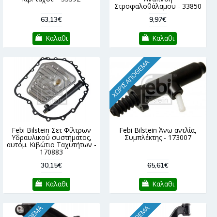
Στροφαλοθάλαμου - 33850
63,13€
9,97€
Καλαθι
Καλαθι
ΧΩΡΊΣ ΑΠΌΘΕΜΑ
Febi Bilstein Σετ Φίλτρων
Febi Bilstein Άνω αντλία,
Υδραυλικού συστήματος,
Συμπλέκτης - 173007
αυτόμ. Κιβώτιο Ταχυτήτων -
170883
30,15€
65,61€
Καλαθι
Καλαθι