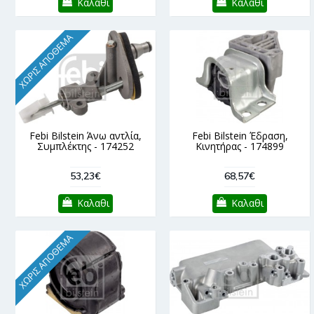
Καλαθι
Καλαθι
ΧΩΡΊΣ ΑΠΌΘΕΜΑ
Febi Bilstein Άνω αντλία,
Febi Bilstein Έδραση,
Συμπλέκτης - 174252
Κινητήρας - 174899
53,23€
68,57€
Καλαθι
Καλαθι
ΧΩΡΊΣ ΑΠΌΘΕΜΑ