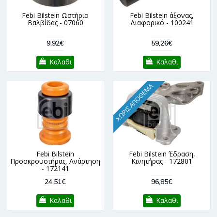
Febi Bilstein Ωστήριο
Febi Bilstein άξονας,
Βαλβίδας - 07060
Διαφορικό - 100241
9,92€
59,26€
Καλαθι
Καλαθι
ΧΩΡΊΣ ΑΠΌΘΕΜΑ
Febi Bilstein
Febi Bilstein Έδραση,
Προσκρουστήρας, Ανάρτηση
Κινητήρας - 172801
- 172141
24,51€
96,85€
Καλαθι
Καλαθι