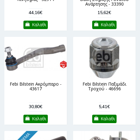
Ανάρτησης - 33390
44,16€
15,62€
Καλαθι
Καλαθι
Febi Bilstein Ακρόμπαρο -
Febi Bilstein Παξιμάδι
43617
Τροχού - 46696
30,80€
5,41€
Καλαθι
Καλαθι