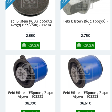
Febi Bilstein Ρυθμ. ροδέλα,
Febi Bilstein Βίδα Τροχού -
Ανοχή Βαλβίδας - 08294
09805
2,88€
2,75€
Καλαθι
Καλαθι
Febi Bilstein Έδραση , Σώμα
Febi Bilstein Έδραση , Σώμα
Άξονα - 103225
Άξονα - 103258
38,30€
36,54€