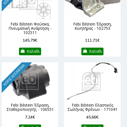
Febi Bilstein Φούσκα,
Febi Bilstein Έδραση,
Πνευματική Ανάρτηση -
Κινητήρας - 102753
102511
145,79€
111,71€
Καλαθι
Καλαθι
ΧΩΡΊΣ ΑΠΌΘΕΜΑ
Febi Bilstein Έδραση,
Febi Bilstein Ελαστικός
Σταθεροποιητής - 106551
Σωλήνας Φρένων - 171041
7,24€
45,66€