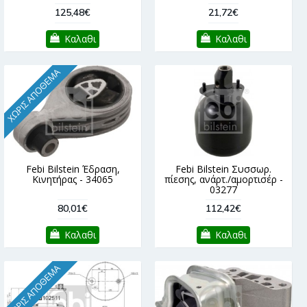
125,48€
21,72€
Καλαθι
Καλαθι
ΧΩΡΊΣ ΑΠΌΘΕΜΑ
Febi Bilstein Έδραση,
Febi Bilstein Συσσωρ.
Κινητήρας - 34065
πίεσης, ανάρτ./αμορτισέρ -
03277
80,01€
112,42€
Καλαθι
Καλαθι
ΧΩΡΊΣ ΑΠΌΘΕΜΑ