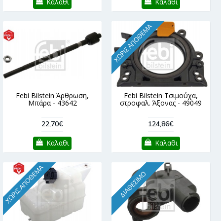
Καλαθι
Καλαθι
ΧΩΡΊΣ ΑΠΌΘΕΜΑ
Febi Bilstein Άρθρωση,
Febi Bilstein Τσιμούχα,
Μπάρα - 43642
στροφαλ. Άξονας - 49049
22,70€
124,86€
Καλαθι
Καλαθι
ΧΩΡΊΣ ΑΠΌΘΕΜΑ
ΔΙΑΘΈΣΙΜΟ