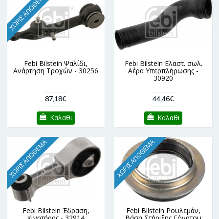
ΧΩΡΊΣ ΑΠΌΘΕΜΑ
Febi Bilstein Ψαλίδι,
Febi Bilstein Ελαστ. σωλ.
Ανάρτηση Τροχών - 30256
Αέρα Υπερπλήρωσης -
30920
87,18€
44,46€
Καλαθι
Καλαθι
ΧΩΡΊΣ ΑΠΌΘΕΜΑ
ΧΩΡΊΣ ΑΠΌΘΕΜΑ
Febi Bilstein Έδραση,
Febi Bilstein Ρουλεμάν,
Κινητήρας - 32914
Βάση Στήριξης Γόνατου