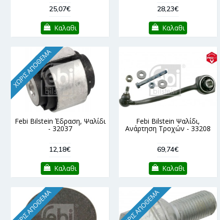
25,07€
28,23€
Καλαθι
Καλαθι
ΧΩΡΊΣ ΑΠΌΘΕΜΑ
Febi Bilstein Έδραση, Ψαλίδι
Febi Bilstein Ψαλίδι,
- 32037
Ανάρτηση Τροχών - 33208
12,18€
69,74€
Καλαθι
Καλαθι
ΧΩΡΊΣ ΑΠΌΘΕΜΑ
ΧΩΡΊΣ ΑΠΌΘΕΜΑ