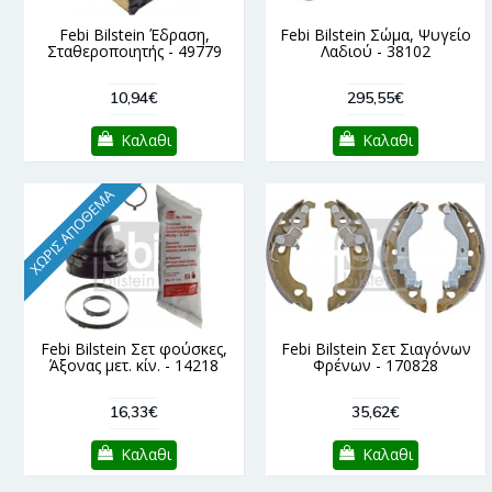
Febi Bilstein Έδραση,
Febi Bilstein Σώμα, Ψυγείο
Σταθεροποιητής - 49779
Λαδιού - 38102
10,94€
295,55€
Καλαθι
Καλαθι
ΧΩΡΊΣ ΑΠΌΘΕΜΑ
Febi Bilstein Σετ φούσκες,
Febi Bilstein Σετ Σιαγόνων
Άξονας μετ. κίν. - 14218
Φρένων - 170828
16,33€
35,62€
Καλαθι
Καλαθι