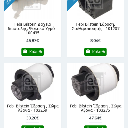
Febi Bilstein Δοχείο
Febi Bilstein Έδραση,
διαστολής, Ψυκτικό Υγρό -
Σταθεροποιητής - 101207
100435
45,87€
8,04€
Καλαθι
Καλαθι
Febi Bilstein Έδραση , Σώμα
Febi Bilstein Έδραση , Σώμα
Άξονα - 103259
Άξονα - 103275
33,26€
47,64€