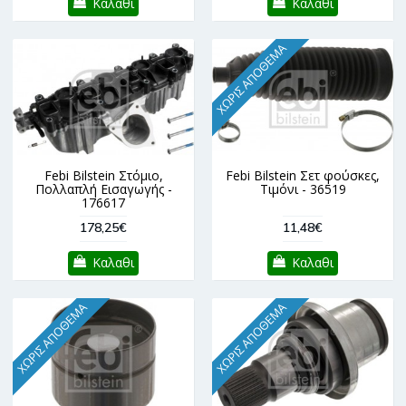
Καλαθι
Καλαθι
ΧΩΡΊΣ ΑΠΌΘΕΜΑ
Febi Bilstein Στόμιο,
Febi Bilstein Σετ φούσκες,
Πολλαπλή Εισαγωγής -
Τιμόνι - 36519
176617
178,25€
11,48€
Καλαθι
Καλαθι
ΧΩΡΊΣ ΑΠΌΘΕΜΑ
ΧΩΡΊΣ ΑΠΌΘΕΜΑ