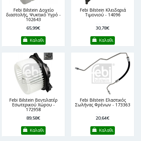
Febi Bilstein Δοχείο
Febi Bilstein Κλειδαριά
διαστολής, Ψυκτικό Υγρό -
Τιμονιού - 14096
102643
65,99€
30,78€
Καλαθι
Καλαθι
Febi Bilstein Βεντιλατέρ
Febi Bilstein Ελαστικός
Εσωτερικού Χώρου -
Σωλήνας Φρένων - 173363
172958
89,58€
20,64€
Καλαθι
Καλαθι