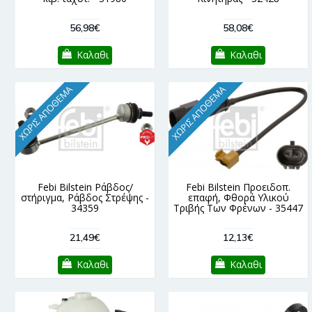
56,98€
58,08€
Καλαθι
Καλαθι
ΧΩΡΊΣ ΑΠΌΘΕΜΑ
ΧΩΡΊΣ ΑΠΌΘΕΜΑ
Febi Bilstein Ράβδος/
Febi Bilstein Προειδοπ.
στήριγμα, Ράβδος Στρέψης -
επαφή, Φθορά Υλικού
34359
Τριβής Των Φρένων - 35447
21,49€
12,13€
Καλαθι
Καλαθι