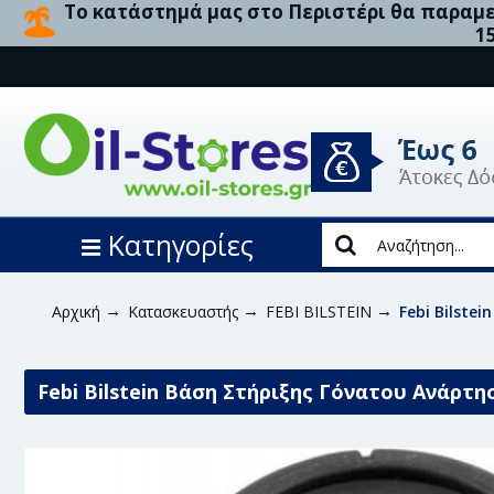
Το κατάστημά μας στο Περιστέρι θα παραμεί
1
Κατηγορίες
Αρχική
Κατασκευαστής
FEBI BILSTEIN
Febi Bilste
Febi Bilstein Βάση Στήριξης Γόνατου Ανάρτησ