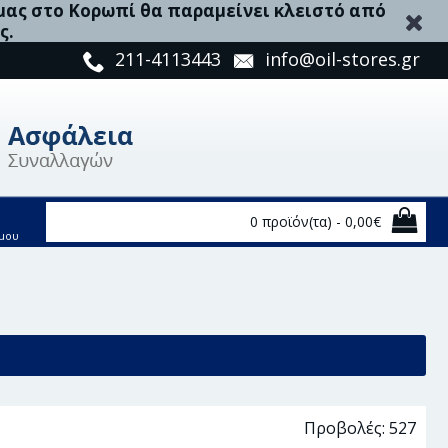
 μας στο Κορωπί θα παραμείνει κλειστό από
ς.
211-4113443
info@oil-stores.gr
0 προϊόν(τα) - 0,00€
μου
Προβολές: 527