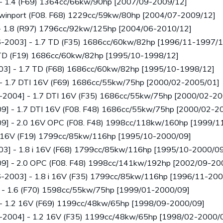
- 1.4 (F69) 1364cc/66kw/90hp [2007/09-2009/12]
winport (F08. F68) 1229cc/59kw/80hp [2004/07-2009/12]
- 1.8 (R97) 1796cc/92kw/125hp [2004/06-2010/12]
96-2003] - 1.7 TD (F35) 1686cc/60kw/82hp [1996/11-1997/1
 TD (F19) 1686cc/60kw/82hp [1995/10-1998/12]
03] - 1.7 TD (F68) 1686cc/60kw/82hp [1995/10-1998/12]
- 1.7 DTI 16V (F69) 1686cc/55kw/75hp [2000/02-2005/01]
8-2004] - 1.7 DTI 16V (F35) 1686cc/55kw/75hp [2000/02-2
9] - 1.7 DTI 16V (F08. F48) 1686cc/55kw/75hp [2000/02-2
9] - 2.0 16V OPC (F08. F48) 1998cc/118kw/160hp [1999/1
i 16V (F19) 1799cc/85kw/116hp [1995/10-2000/09]
3] - 1.8 i 16V (F68) 1799cc/85kw/116hp [1995/10-2000/09
9] - 2.0 OPC (F08. F48) 1998cc/141kw/192hp [2002/09-20
96-2003] - 1.8 i 16V (F35) 1799cc/85kw/116hp [1996/11-20
 - 1.6 (F70) 1598cc/55kw/75hp [1999/01-2000/09]
 - 1.2 16V (F69) 1199cc/48kw/65hp [1998/09-2000/09]
8-2004] - 1.2 16V (F35) 1199cc/48kw/65hp [1998/02-2000/