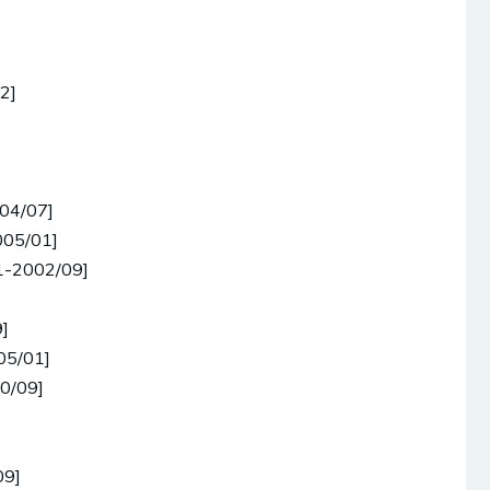
2]
004/07]
005/01]
1-2002/09]
]
05/01]
00/09]
09]