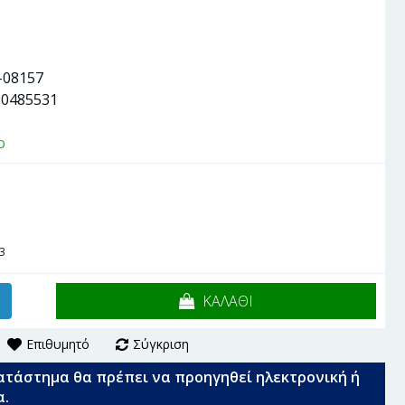
-08157
90485531
ο
3
ΚΑΛΑΘΙ
Επιθυμητό
Σύγκριση
ατάστημα θα πρέπει να προηγηθεί ηλεκτρονική ή
α.