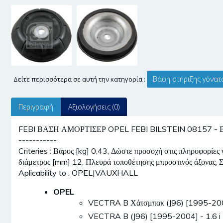
Βάση στήριξης γόνατ
Δείτε περισσότερα σε αυτή την κατηγορία :
Περιγραφή
Αξιολογήσεις (0)
FEBI ΒΑΣΗ ΑΜΟΡΤΙΣΕΡ OPEL FEBI BILSTEIN 08157 - Βάση
-----------
Criteries : Βάρος [kg] 0,43, Δώστε προσοχή στις πληροφορίες
διάμετρος [mm] 12, Πλευρά τοποθέτησης μπροστινός άξονας, 
Aplicability to : OPEL|VAUXHALL
OPEL
VECTRA B Χάτσμπακ (J96) [1995-200
VECTRA B (J96) [1995-2004] - 1.6 