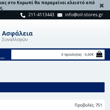
 μας στο Κορωπί θα παραμείνει κλειστό από
ς.
211-4113443
info@oil-stores.gr
0 προϊόν(τα) - 0,00€
μου
Προβολές: 751