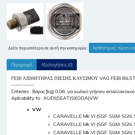
Αισθητήρας, πίεση κ
Δείτε περισσότερα σε αυτή την κατηγορία :
Περιγραφή
Αξιολογήσεις (0)
FEBI ΑΙΣΘΗΤΗΡΑΣ ΠΙΕΣΗΣ ΚΑΥΣΙΜΟΥ VAG FEBI BILSTEIN
-----------
Criteries : Βάρος [kg] 0,06, για κωδικό γνήσιου ανταλλακτ
Aplicability to : AUDI|SEAT|SKODA|VW
VW
CARAVELLE Mk VI (SGF. SGM. SGN. 
CARAVELLE Mk VI (SGF. SGM. SGN. 
CARAVELLE Mk VI (SGF. SGM. SGN. 