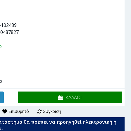
-102489
90487827
ο
0
ΚΑΛΑΘΙ
Επιθυμητό
Σύγκριση
ατάστημα θα πρέπει να προηγηθεί ηλεκτρονική ή
α.