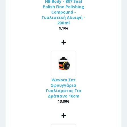
HB Body - 807 Seal
Polish Fine Polishing
Compound -
Γυαλιστική Αλοιφή -
200 ml
9,10€
+
Wevora Σετ
Σφουγγάρια
Γυαλίσματος Για
Δράπανο 10cm
13,90€
+