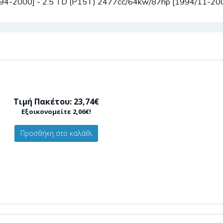
[1994-2000] - 2.5 TD (P15T) 2477cc/64kw/87hp [1994/11-20
Τιμή Πακέτου: 23,74€
Εξοικονομείτε 2,06€!
Προσθήκη στο καλάθι