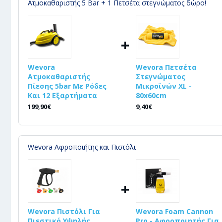
Ατμοκαθαριστής 5 Bar + 1 Πετσέτα στεγνώματος δώρο!
+
Wevora
Wevora Πετσέτα
Ατμοκαθαριστής
Στεγνώματος
Πίεσης 5bar Με Ρόδες
Μικροϊνών XL -
Και 12 Εξαρτήματα
80x60cm
199,90€
9,40€
Wevora Αφροποιήτης και Πιστόλι
+
Wevora Πιστόλι Για
Wevora Foam Cannon
Πιεστικό Υψηλής
Pro - Αφροποιητής Για