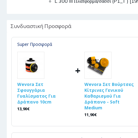
L 300 III Πλατφόρμα/σασσί (P1_T ) 
Συνδυαστική Προσφορά
Super Προσφορά
+
Wevora Σετ
Wevora Σετ Βούρτσες
Σφουγγάρια
Κίτρινες Γενικού
Γυαλίσματος Για
Καθαρισμού Για
Δράπανο 10cm
Δράπανο - Soft
Medium
13,90€
11,90€