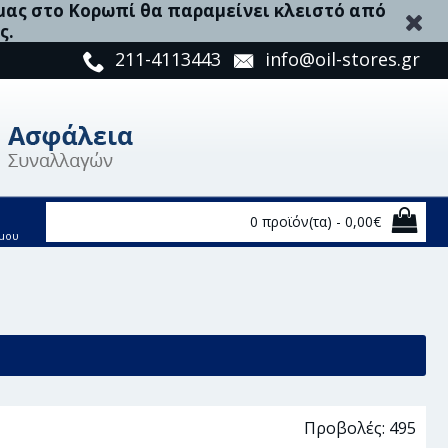
 μας στο Κορωπί θα παραμείνει κλειστό από
ς.
211-4113443
info@oil-stores.gr
0 προϊόν(τα) - 0,00€
μου
Προβολές: 495