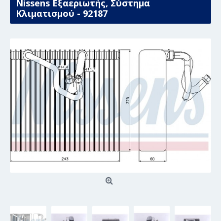
Nissens Εξαεριωτής, Σύστημα
Κλιματισμού - 92187