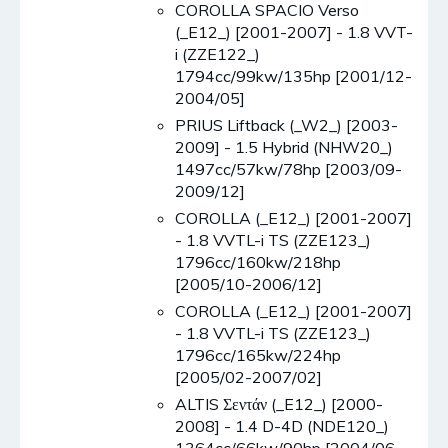
COROLLA SPACIO Verso
(_E12_) [2001-2007] - 1.8 VVT-
i (ZZE122_)
1794cc/99kw/135hp [2001/12-
2004/05]
PRIUS Liftback (_W2_) [2003-
2009] - 1.5 Hybrid (NHW20_)
1497cc/57kw/78hp [2003/09-
2009/12]
COROLLA (_E12_) [2001-2007]
- 1.8 VVTL-i TS (ZZE123_)
1796cc/160kw/218hp
[2005/10-2006/12]
COROLLA (_E12_) [2001-2007]
- 1.8 VVTL-i TS (ZZE123_)
1796cc/165kw/224hp
[2005/02-2007/02]
ALTIS Σεντάν (_E12_) [2000-
2008] - 1.4 D-4D (NDE120_)