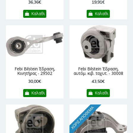
36,36€
19,91€
Καλαθι
Καλαθι
Febi Bilstein Έδραση,
Febi Bilstein Έδραση,
Κινητήρας - 29502
αυτόμ. κιβ. ταχυτ. - 30008
30,00€
43,50€
Καλαθι
Καλαθι
ΧΩΡΊΣ ΑΠΌΘΕΜΑ