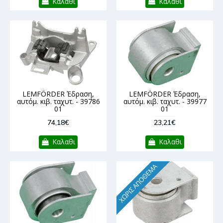
Καλαθι
Καλαθι
LEMFÖRDER Έδραση,
LEMFÖRDER Έδραση,
αυτόμ. κιβ. ταχυτ. - 39786
αυτόμ. κιβ. ταχυτ. - 39977
01
01
74,18€
23,21€
Καλαθι
Καλαθι
ΧΩΡΊΣ ΑΠΌΘΕΜΑ