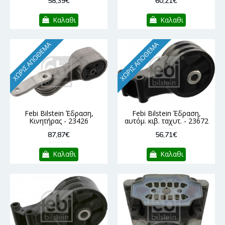
58,39€
60,21€
Καλαθι
Καλαθι
ΧΩΡΊΣ ΑΠΌΘΕΜΑ
ΧΩΡΊΣ ΑΠΌΘΕΜΑ
Febi Bilstein Έδραση,
Febi Bilstein Έδραση,
Κινητήρας - 23426
αυτόμ. κιβ. ταχυτ. - 23672
87,87€
56,71€
Καλαθι
Καλαθι