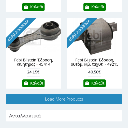
Καλαθι
Καλαθι
ΧΩΡΊΣ ΑΠΌΘΕΜΑ
ΧΩΡΊΣ ΑΠΌΘΕΜΑ
Febi Bilstein Έδραση,
Febi Bilstein Έδραση,
Κινητήρας - 45414
αυτόμ. κιβ. ταχυτ. - 49215
24,15€
40,56€
Καλαθι
Καλαθι
Load More Products
Ανταλλακτικά