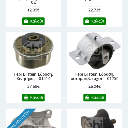
02
12,09€
22,71€
Καλαθι
Καλαθι
Febi Bilstein Έδραση,
Febi Bilstein Έδραση,
Κινητήρας - 01514
αυτόμ. κιβ. ταχυτ. - 01750
37,59€
25,04€
Καλαθι
Καλαθι
ΧΩΡΊΣ ΑΠΌΘΕΜΑ