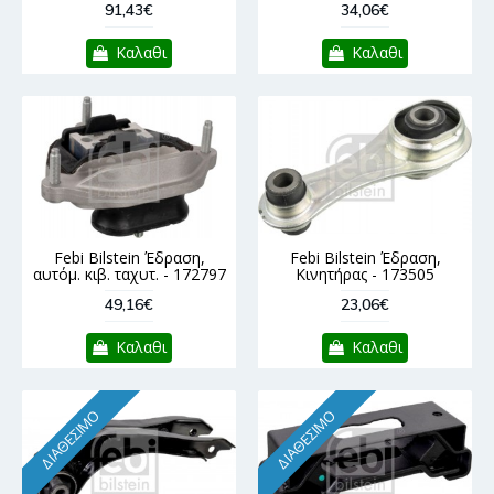
91,43€
34,06€
Καλαθι
Καλαθι
Febi Bilstein Έδραση,
Febi Bilstein Έδραση,
αυτόμ. κιβ. ταχυτ. - 172797
Κινητήρας - 173505
49,16€
23,06€
Καλαθι
Καλαθι
ΔΙΑΘΈΣΙΜΟ
ΔΙΑΘΈΣΙΜΟ