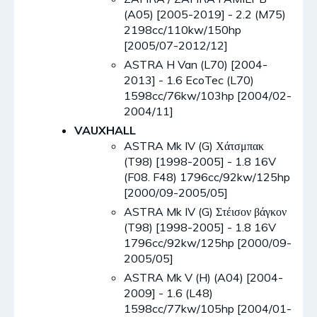
(A05) [2005-2019] - 2.2 (M75)
2198cc/110kw/150hp
[2005/07-2012/12]
ASTRA H Van (L70) [2004-
2013] - 1.6 EcoTec (L70)
1598cc/76kw/103hp [2004/02-
2004/11]
VAUXHALL
ASTRA Mk IV (G) Χάτσμπακ
(T98) [1998-2005] - 1.8 16V
(F08. F48) 1796cc/92kw/125hp
[2000/09-2005/05]
ASTRA Mk IV (G) Στέισον βάγκον
(T98) [1998-2005] - 1.8 16V
1796cc/92kw/125hp [2000/09-
2005/05]
ASTRA Mk V (H) (A04) [2004-
2009] - 1.6 (L48)
1598cc/77kw/105hp [2004/01-