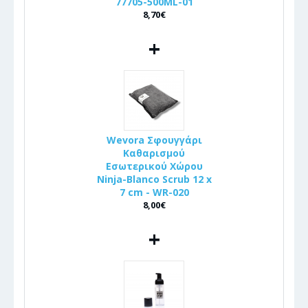
77705-500ML-01
8,70€
+
Wevora Σφουγγάρι
Καθαρισμού
Εσωτερικού Χώρου
Ninja-Blanco Scrub 12 x
7 cm - WR-020
8,00€
+