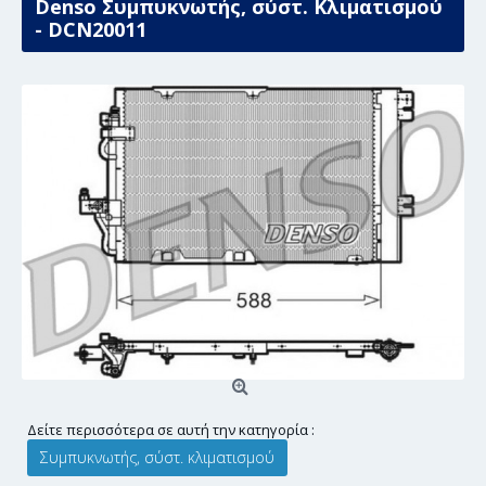
Denso Συμπυκνωτής, σύστ. Κλιματισμού
- DCN20011
Δείτε περισσότερα σε αυτή την κατηγορία :
Συμπυκνωτής, σύστ. κλιματισμού