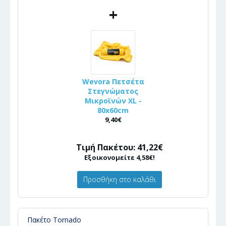
+
Wevora Πετσέτα
Στεγνώματος
Μικροϊνών XL -
80x60cm
9,40€
Τιμή Πακέτου: 41,22€
Εξοικονομείτε 4,58€!
Προσθήκη στο καλάθι
Πακέτο Tornado