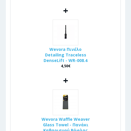
+
Wevora Πινέλo
Detailing Traceless
DenseLift - WR-008.4
4,50€
+
Wevora Waffle Weaver
Glass Towel - Πανάκι
Καθαρισμού Βάφλας