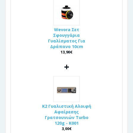
Wevora Σετ
Σφουγγάρια
Γυαλίσματος Για
Δράπανο 10cm
13,90€
+
K2 Γυαλιστική Αλοιφή
Αφαίρεσης
Γρατσουνιών Turbo
120g - K001
3,00€