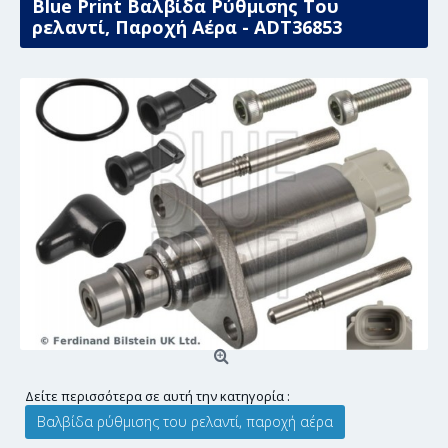
Blue Print Βαλβίδα Ρύθμισης Του
ρελαντί, Παροχή Αέρα - ADT36853
Δείτε περισσότερα σε αυτή την κατηγορία :
Βαλβίδα ρύθμισης του ρελαντί, παροχή αέρα