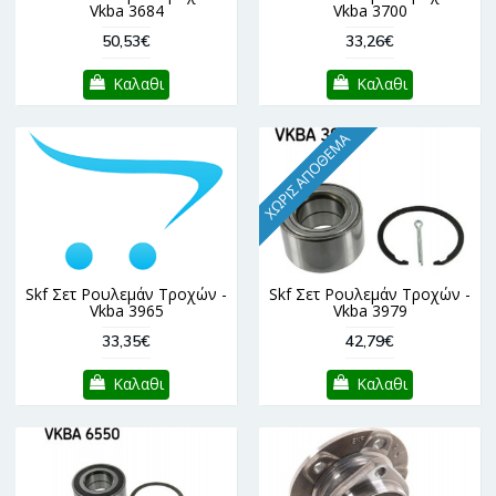
Vkba 3684
Vkba 3700
50,53€
33,26€
Καλαθι
Καλαθι
ΧΩΡΊΣ ΑΠΌΘΕΜΑ
Skf Σετ Ρουλεμάν Τροχών -
Skf Σετ Ρουλεμάν Τροχών -
Vkba 3965
Vkba 3979
33,35€
42,79€
Καλαθι
Καλαθι