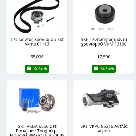
Σετ Ιμαντας Χρονισμου Skf
SKF Τεντωτήρας ιμάντα
Vkma 01113
χρονισμού VKM 13100
55,00€
17,50€
Καλαθι
Καλαθι
SKF VKBA 6556 Σετ
SKF VKPC 85316 Αντλία
Ρουλεμάν Τροχού με
νερού
Μουαγιέ VW GOLF V 2004>