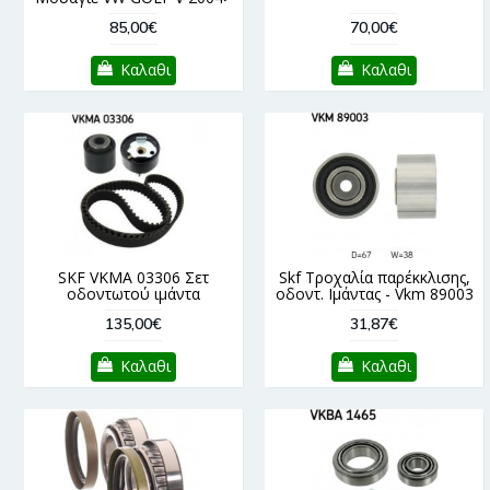
85,00€
70,00€
Καλαθι
Καλαθι
SKF VKMA 03306 Σετ
Skf Τροχαλία παρέκκλισης,
οδοντωτού ιμάντα
οδοντ. Ιμάντας - Vkm 89003
135,00€
31,87€
Καλαθι
Καλαθι