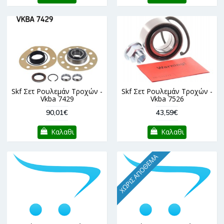
Skf Σετ Ρουλεμάν Τροχών -
Skf Σετ Ρουλεμάν Τροχών -
Vkba 7429
Vkba 7526
90,01€
43,59€
Καλαθι
Καλαθι
ΧΩΡΊΣ ΑΠΌΘΕΜΑ