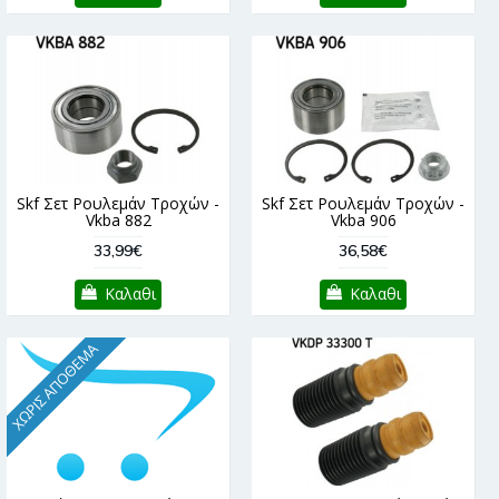
Skf Σετ Ρουλεμάν Τροχών -
Skf Σετ Ρουλεμάν Τροχών -
Vkba 882
Vkba 906
33,99€
36,58€
Καλαθι
Καλαθι
ΧΩΡΊΣ ΑΠΌΘΕΜΑ