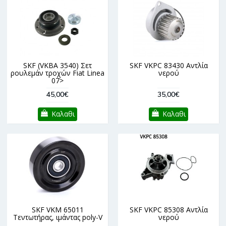
SKF (VKBA 3540) Σετ
SKF VKPC 83430 Αντλία
ρουλεμάν τροχών Fiat Linea
νερού
07>
45,00€
35,00€
Καλαθι
Καλαθι
SKF VKM 65011
SKF VKPC 85308 Αντλία
Τεντωτήρας, ιμάντας poly-V
νερού