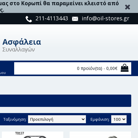
 μας στο Κορωπί θα παραμείνει κλειστό από
ς.
211-4113443
info@oil-stores.gr
0 προϊόν(τα) - 0,00€
μου
Ταξινόμηση:
Εμφάνιση: