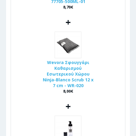
77705-500ML-01
8,70€
+
Wevora Σφουγγάρι
Καθαρισμού
Εσωτερικού Χώρου
Ninja-Blanco Scrub 12 x
7 cm - WR-020
8,00€
+