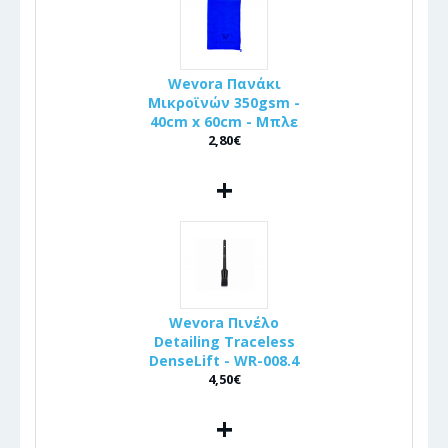
Wevora Πανάκι
Μικροϊνών 350gsm -
40cm x 60cm - Μπλε
2,80€
+
Wevora Πινέλo
Detailing Traceless
DenseLift - WR-008.4
4,50€
+