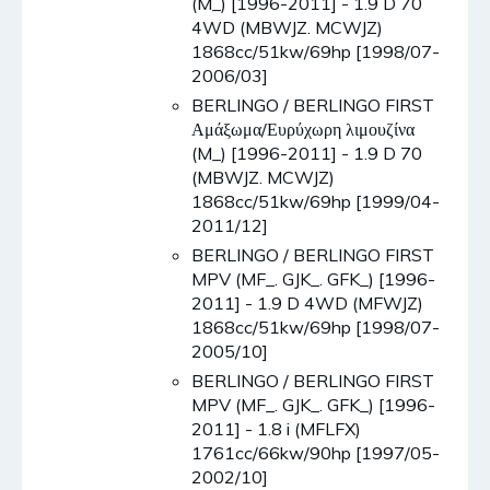
(M_) [1996-2011] - 1.9 D 70
4WD (MBWJZ. MCWJZ)
1868cc/51kw/69hp [1998/07-
2006/03]
BERLINGO / BERLINGO FIRST
Αμάξωμα/Ευρύχωρη λιμουζίνα
(M_) [1996-2011] - 1.9 D 70
(MBWJZ. MCWJZ)
1868cc/51kw/69hp [1999/04-
2011/12]
BERLINGO / BERLINGO FIRST
MPV (MF_. GJK_. GFK_) [1996-
2011] - 1.9 D 4WD (MFWJZ)
1868cc/51kw/69hp [1998/07-
2005/10]
BERLINGO / BERLINGO FIRST
MPV (MF_. GJK_. GFK_) [1996-
2011] - 1.8 i (MFLFX)
1761cc/66kw/90hp [1997/05-
2002/10]