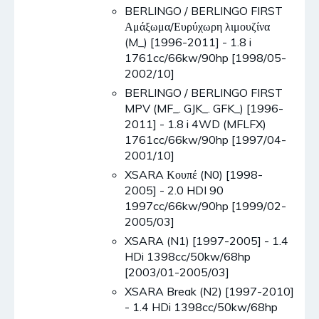
BERLINGO / BERLINGO FIRST
Αμάξωμα/Ευρύχωρη λιμουζίνα
(M_) [1996-2011] - 1.8 i
1761cc/66kw/90hp [1998/05-
2002/10]
BERLINGO / BERLINGO FIRST
MPV (MF_. GJK_. GFK_) [1996-
2011] - 1.8 i 4WD (MFLFX)
1761cc/66kw/90hp [1997/04-
2001/10]
XSARA Κουπέ (N0) [1998-
2005] - 2.0 HDI 90
1997cc/66kw/90hp [1999/02-
2005/03]
XSARA (N1) [1997-2005] - 1.4
HDi 1398cc/50kw/68hp
[2003/01-2005/03]
XSARA Break (N2) [1997-2010]
- 1.4 HDi 1398cc/50kw/68hp