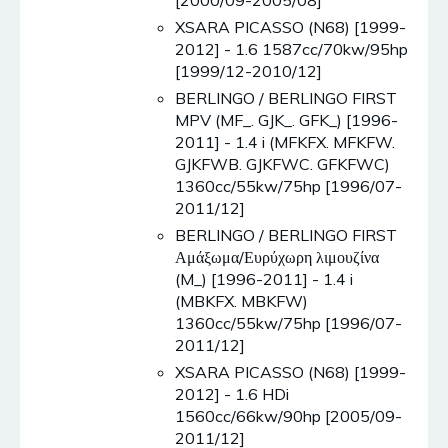
[2000/09-2005/08]
XSARA PICASSO (N68) [1999-
2012] - 1.6 1587cc/70kw/95hp
[1999/12-2010/12]
BERLINGO / BERLINGO FIRST
MPV (MF_. GJK_. GFK_) [1996-
2011] - 1.4 i (MFKFX. MFKFW.
GJKFWB. GJKFWC. GFKFWC)
1360cc/55kw/75hp [1996/07-
2011/12]
BERLINGO / BERLINGO FIRST
Αμάξωμα/Ευρύχωρη λιμουζίνα
(M_) [1996-2011] - 1.4 i
(MBKFX. MBKFW)
1360cc/55kw/75hp [1996/07-
2011/12]
XSARA PICASSO (N68) [1999-
2012] - 1.6 HDi
1560cc/66kw/90hp [2005/09-
2011/12]