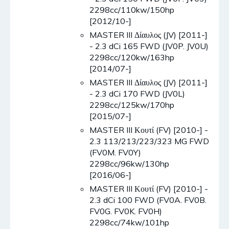
2298cc/110kw/150hp
[2012/10-]
MASTER III Δίαυλος (JV) [2011-]
- 2.3 dCi 165 FWD (JV0P. JV0U)
2298cc/120kw/163hp
[2014/07-]
MASTER III Δίαυλος (JV) [2011-]
- 2.3 dCi 170 FWD (JV0L)
2298cc/125kw/170hp
[2015/07-]
MASTER III Κουτί (FV) [2010-] -
2.3 113/213/223/323 MG FWD
(FV0M. FV0Y)
2298cc/96kw/130hp
[2016/06-]
MASTER III Κουτί (FV) [2010-] -
2.3 dCi 100 FWD (FV0A. FV0B.
FV0G. FV0K. FV0H)
2298cc/74kw/101hp