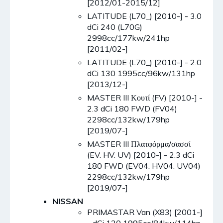
[2012/01-2015/12]
LATITUDE (L70_) [2010-] - 3.0
dCi 240 (L70G)
2998cc/177kw/241hp
[2011/02-]
LATITUDE (L70_) [2010-] - 2.0
dCi 130 1995cc/96kw/131hp
[2013/12-]
MASTER III Κουτί (FV) [2010-] -
2.3 dCi 180 FWD (FV04)
2298cc/132kw/179hp
[2019/07-]
MASTER III Πλατφόρμα/σασσί
(EV. HV. UV) [2010-] - 2.3 dCi
180 FWD (EV04. HV04. UV04)
2298cc/132kw/179hp
[2019/07-]
NISSAN
PRIMASTAR Van (X83) [2001-]
- dCi 120 1995cc/84kw/114hp