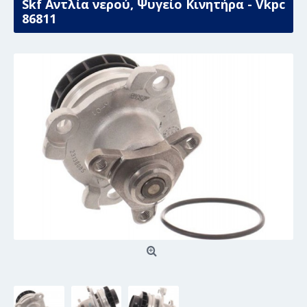
Skf Αντλία νερού, Ψυγείο Κινητήρα - Vkpc
86811