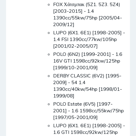
FOX Χάτσμπακ (5Z1. 5Z3. 5Z4)
[2003-2015] - 1.4
1390cc/55kw/75hp [2005/04-
2009/12]
LUPO (6X1. 6E1) [1998-2005] -
1.4 FSI 1390cc/77kw/105hp
[2001/02-2005/07]
POLO (6N2) [1999-2001] - 1.6
16V GTI 1598cc/92kw/125hp
[1999/10-2001/09]
DERBY CLASSIC (6V2) [1995-
2009] - 54 1.4
1390cc/40kw/54hp [1998/01-
1999/08]
POLO Estate (6V5) [1997-
2001] - 1.6 1598cc/55kw/75hp
[1997/05-2001/09]
LUPO (6X1. 6E1) [1998-2005] -
1.6 GTI 1598cc/92kw/125hp