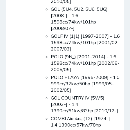
2010/05]
GOL (5U4. 5U2. 5U6. 5UG)
[2008-] - 1.6
1598cc/74kw/101hp
[2008/07-]
GOLF IV (1J1) [1997-2007] - 1.6
1598cc/74kw/101hp [2001/02-
2007/03]
POLO (9N_) [2001-2014] - 1.6
1598cc/74kw/101hp [2002/08-
2005/05]
POLO PLAYA [1995-2009] - 1.0
999cc/37kw/50hp [1999/05-
2002/05]
GOL COUNTRY IV (5W5)
[2003-] - 1.4
1390cc/61kw/83hp [2010/12-]
COMBI Δίαυλος (T2) [1974-] -
1.4 1390cc/57kw/78hp