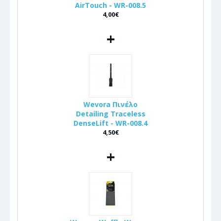
AirTouch - WR-008.5
4,00€
+
Wevora Πινέλo
Detailing Traceless
DenseLift - WR-008.4
4,50€
+