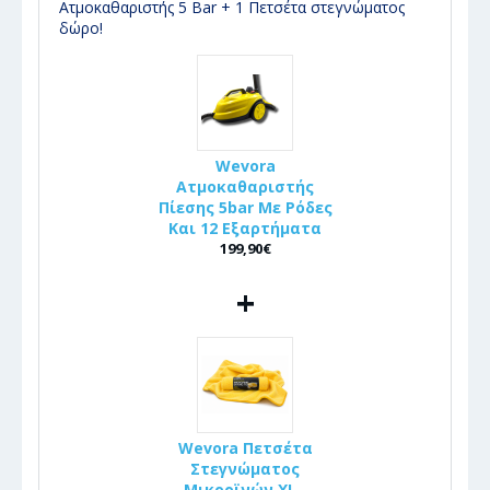
Ατμοκαθαριστής 5 Bar + 1 Πετσέτα στεγνώματος
δώρο!
Wevora
Ατμοκαθαριστής
Πίεσης 5bar Με Ρόδες
Και 12 Εξαρτήματα
199,90€
+
Wevora Πετσέτα
Στεγνώματος
Μικροϊνών XL -