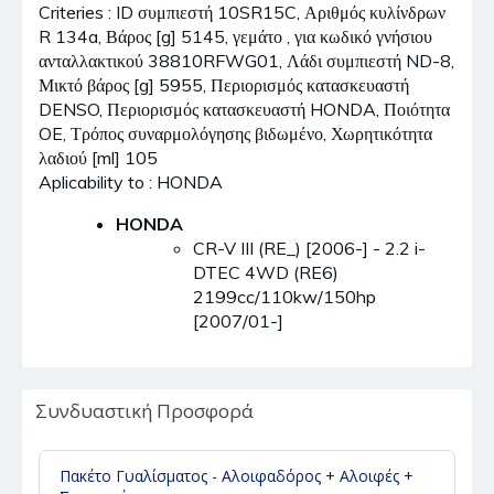
Criteries : ID συμπιεστή 10SR15C, Αριθμός κυλίνδρων
R 134a, Βάρος [g] 5145, γεμάτο , για κωδικό γνήσιου
ανταλλακτικού 38810RFWG01, Λάδι συμπιεστή ND-8,
Μικτό βάρος [g] 5955, Περιορισμός κατασκευαστή
DENSO, Περιορισμός κατασκευαστή HONDA, Ποιότητα
OE, Τρόπος συναρμολόγησης βιδωμένο, Χωρητικότητα
λαδιού [ml] 105
Aplicability to : HONDA
HONDA
CR-V III (RE_) [2006-] - 2.2 i-
DTEC 4WD (RE6)
2199cc/110kw/150hp
[2007/01-]
Συνδυαστική Προσφορά
Πακέτο Γυαλίσματος - Αλοιφαδόρος + Αλοιφές +