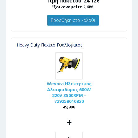
Τιμή Πακέτου: 24,12€
Εξοικονομείτε 2,68€!
Προσθήκη στο καλάθι
Heavy Duty Πακέτο Γυαλίσματος
Wevora Ηλεκτρικος
Αλοιφαδορος 600W
220V 3500RPM -
729258010820
49,90€
+