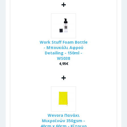
+
Work Stuff Foam Bottle
- Μπουκάλι Αφρού
Detailing - 150ml -
WS038
4,95€
+
Wevora Πανάκι
Μικροϊνών 350gsm -
40cm x 60cm - Κίτρινο