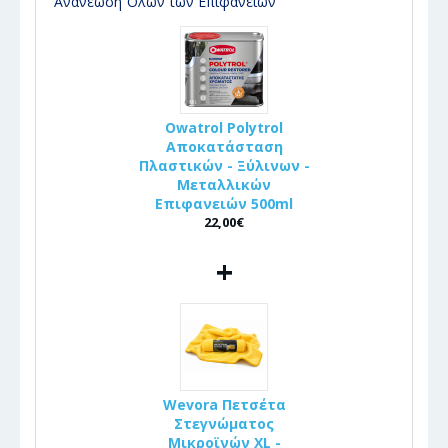
Ανανέωση Όλων των Επιφανειών
Owatrol Polytrol
Αποκατάσταση
Πλαστικών - Ξύλινων -
Μεταλλικών
Επιφανειών 500ml
22,00€
+
Wevora Πετσέτα
Στεγνώματος
Μικροϊνών XL -