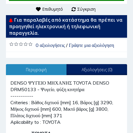
Επιθυμητό
Σύγκριση
Για παραλαβές από κατάστημα θα πρέπει να
προηγηθεί ηλεκτρονική ή τηλεφωνική
παραγγελία.
0 αξιολογήσεις
/
Γράψτε μια αξιολόγηση
Περιγραφή
Αξιολογήσεις (0)
DENSO ΨΥΓΕΙΟ ΜΗΧΑΝΗΣ TOYOTA DENSO
DRM50133 - Ψυγείο, ψύξη κινητήρα
-----------
Criteries : Βάθος διχτυού [mm] 16, Βάρος [g] 3290,
Μήκος διχτυού [mm] 600, Μικτό βάρος [g] 3800,
Πλάτος διχτυού [mm] 371
Aplicability to : TOYOTA