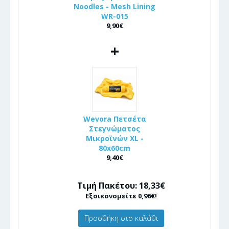
Noodles - Mesh Lining
WR-015
9,90€
+
Wevora Πετσέτα
Στεγνώματος
Μικροϊνών XL -
80x60cm
9,40€
Τιμή Πακέτου: 18,33€
Εξοικονομείτε 0,96€!
Προσθήκη στο καλάθι