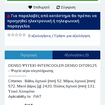
Επιθυμητό
Σύγκριση
Για παραλαβές από κατάστημα θα πρέπει να
προηγηθεί ηλεκτρονική ή τηλεφωνική
παραγγελία.
0 αξιολογήσεις
/
Γράψτε μια αξιολόγηση
Περιγραφή
Αξιολογήσεις (0)
DENSO ΨΥΓΕΙΟ INTERCOOLER DENSO DIT09125
- Ψυγείο αέρα υπερπλήρωσης
-----------
Criteries : Βάθος διχτυού [mm] 52, Μήκος διχτυού [mm]
572, Μικτό βάρος [g] 2420, Πλάτος διχτυού [mm] 131,
Υλικό Αλουμίνιο
Aplicability to : FIAT