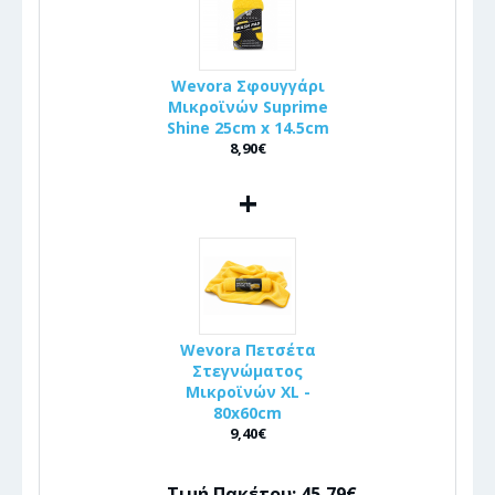
Wevora Σφουγγάρι
Μικροϊνών Suprime
Shine 25cm x 14.5cm
8,90€
+
Wevora Πετσέτα
Στεγνώματος
Μικροϊνών XL -
80x60cm
9,40€
Τιμή Πακέτου: 45,79€