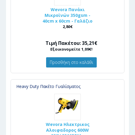
Wevora Πανάκι
Μικροϊνών 350gsm -
40cm x 60cm - Γαλάζιο
2,80€
Τιμή Πακέτου: 35,21€
Εξοικονομείτε 1,09€!
Προσθήκη στο καλάθι
Heavy Duty Πακέτο Γυαλίσματος
Wevora Ηλεκτρικος
Αλοιφαδορος 600W