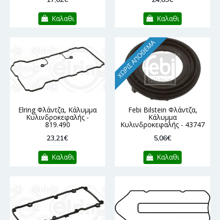
Καλαθι
Καλαθι
ΧΩΡΊΣ ΑΠΌΘΕΜΑ
Elring Φλάντζα, Κάλυμμα
Febi Bilstein Φλάντζα,
Κυλινδροκεφαλής -
Κάλυμμα
819.490
Κυλινδροκεφαλής - 43747
23,21€
5,06€
Καλαθι
Καλαθι