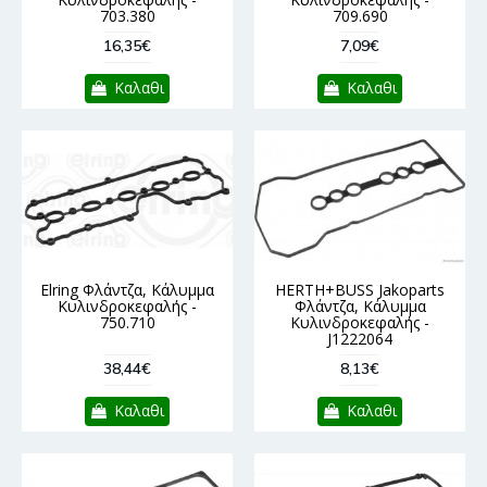
703.380
709.690
16,35€
7,09€
Καλαθι
Καλαθι
Elring Φλάντζα, Κάλυμμα
HERTH+BUSS Jakoparts
Κυλινδροκεφαλής -
Φλάντζα, Κάλυμμα
750.710
Κυλινδροκεφαλής -
J1222064
38,44€
8,13€
Καλαθι
Καλαθι