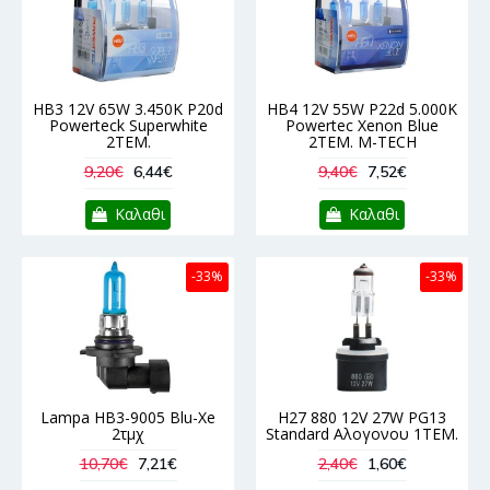
HB3 12V 65W 3.450K P20d
HB4 12V 55W P22d 5.000K
Powerteck Superwhite
Powertec Xenon Blue
2ΤΕΜ.
2ΤΕΜ. M-TECH
9,20€
6,44€
9,40€
7,52€
Καλαθι
Καλαθι
-33%
-33%
Lampa HB3-9005 Blu-Xe
H27 880 12V 27W PG13
2τμχ
Standard Αλογονου 1ΤΕΜ.
10,70€
7,21€
2,40€
1,60€