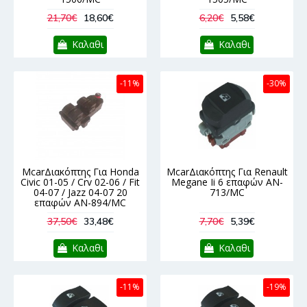
21,70€
18,60€
6,20€
5,58€
Καλαθι
Καλαθι
-11%
-30%
McarΔιακόπτης Για Honda
McarΔιακόπτης Για Renault
Civic 01-05 / Crv 02-06 / Fit
Megane Ιi 6 επαφών AN-
04-07 / Jazz 04-07 20
713/MC
επαφών AN-894/MC
37,50€
33,48€
7,70€
5,39€
Καλαθι
Καλαθι
-11%
-19%