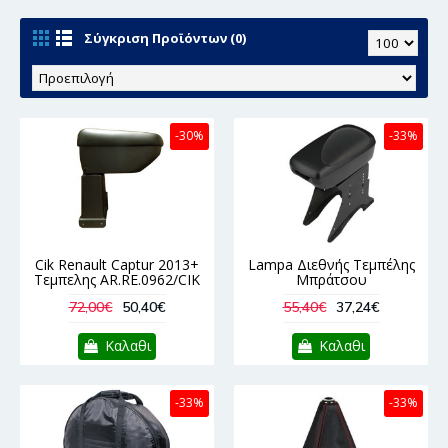
Σύγκριση Προϊόντων (0)
-30%
-33%
Cik Renault Captur 2013+
Lampa Διεθνής Τεμπέλης
Τεμπελης AR.RE.0962/CIK
Μπράτσου
72,00€
50,40€
55,40€
37,24€
Καλαθι
Καλαθι
-33%
-33%