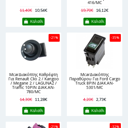
416/MC
11,40€
10,54€
19,70€
16,12€
Καλαθι
Καλαθι
-21%
-35%
McarΔιακόπτης Καθρέφτη
McarΔιακόπτης
Για Renault Clio 2 / Kangoo
Παραθύρου Για Ford Cargo
/ Megane 2 / LAGUNA2 /
Truck 8PIN ΔΙΑΚ.AN-
Traffic 10PIN ΔΙΑΚ.AN-
5301/MC
780/MC
14,30€
11,28€
4,20€
2,73€
Καλαθι
Καλαθι
-21%
-32%