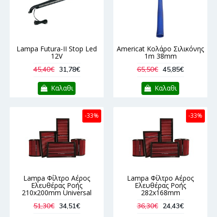
Lampa Futura-II Stop Led
Americat Κολάρο Σιλικόνης
12V
1m 38mm
45,40€
31,78€
65,50€
45,85€
Καλαθι
Καλαθι
-33%
-33%
Lampa Φίλτρο Αέρος
Lampa Φίλτρο Αέρος
Ελευθέρας Ροής
Ελευθέρας Ροής
210x200mm Universal
282x168mm
51,30€
34,51€
36,30€
24,43€