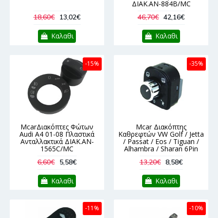
ΔΙΑΚ.AN-884B/MC
18,60€
13,02€
46,70€
42,16€
Καλαθι
Καλαθι
-15%
-35%
McarΔιακόπτες Φώτων
Mcar Διακόπτης
Audi A4 01-08 Πλαστικά
Καθρεφτών VW Golf / Jetta
Ανταλλακτικά ΔΙΑΚ.AN-
/ Passat / Eos / Tiguan /
1565C/MC
Alhambra / Sharan 6Pin
6,60€
5,58€
13,20€
8,58€
Καλαθι
Καλαθι
-11%
-10%