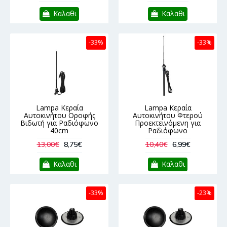
Καλαθι
Καλαθι
-33%
-33%
Lampa Κεραία
Lampa Κεραία
Αυτοκινήτου Οροφής
Αυτοκινήτου Φτερού
Βιδωτή για Ραδιόφωνο
Προεκτεινόμενη για
40cm
Ραδιόφωνο
13,00€
8,75€
10,40€
6,99€
Καλαθι
Καλαθι
-33%
-23%