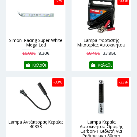
-7%
-33%
Simoni Racing Super-White
Lampa Φορτιστής
Mega Led
Μπαταρίας Αυτοκινήτου
10,00€
9,30€
50,40€
33,95€
Καλαθι
Καλαθι
-33%
-33%
Lampa Αντάπτορας Κεραίας
Lampa Κεραία
40333
Αυτοκινήτου Οροφής
Carbon-1 Βιδωτή για
Ραδιόφωνο 80mm