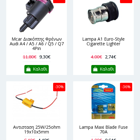
Mcar Διακόπτης Φρένων
Lampa A1 Euro-Style
Audi A4 / A5 / A6 / Q5 / Q7
Cigarette Lighter
4Pin
11,80€
9,30€
4,00€
2,74€
Καλαθι
Καλαθι
-30%
-36%
Αντισταση 25W/25ohm
Lampa Maxi Blade Fuse
19x10x5mm
70A