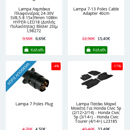
Lampa Λαμπάκια
Lampa 7-13 Poles Cable
Πλαφονιέρας 24-30V
Adapter 40cm
SV8,5-8 15x39mm 108lm
HYPER-LED18 (Διπλής
Πολικότητας) Blister 2τεμ
L98272
9,50€
6,65€
22,90€
15,40€
Καλαθι
Καλαθι
ΧΩΡΊΣ ΑΠΌΘΕΜΑ
-4%
-17%
Lampa 7 Poles Plug
Lampa Πατάκι Μαρκέ
Μοκέτα Για Honda Civic 5p
(2/12>2/14) - Honda Civic
5p (3/14>) - Honda Civic
Tourer (4/14>) L23185
4,70€
4,50€
40,40€
33,48€