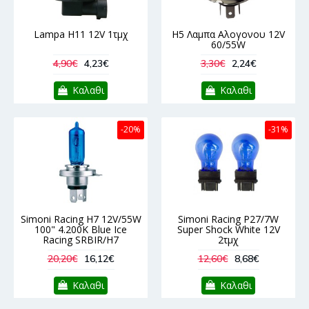
Lampa H11 12V 1τμχ
H5 Λαμπα Αλογονου 12V
60/55W
4,90€
4,23€
3,30€
2,24€
Καλαθι
Καλαθι
-20%
-31%
Simoni Racing H7 12V/55W
Simoni Racing P27/7W
100" 4.200K Blue Ice
Super Shock White 12V
Racing SRBIR/H7
2τμχ
20,20€
16,12€
12,60€
8,68€
Καλαθι
Καλαθι