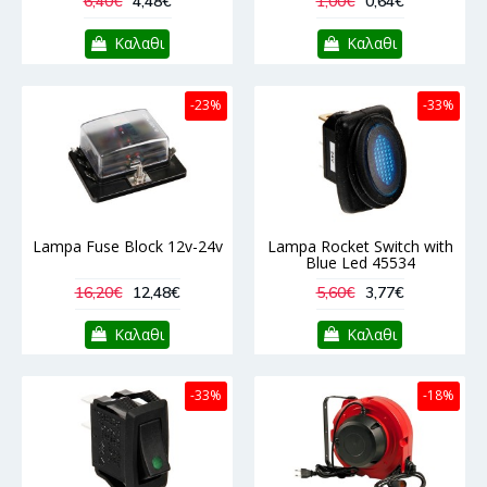
6,40€
4,48€
1,00€
0,64€
Καλαθι
Καλαθι
-23%
-33%
Lampa Fuse Block 12v-24v
Lampa Rocket Switch with
Blue Led 45534
16,20€
12,48€
5,60€
3,77€
Καλαθι
Καλαθι
-33%
-18%