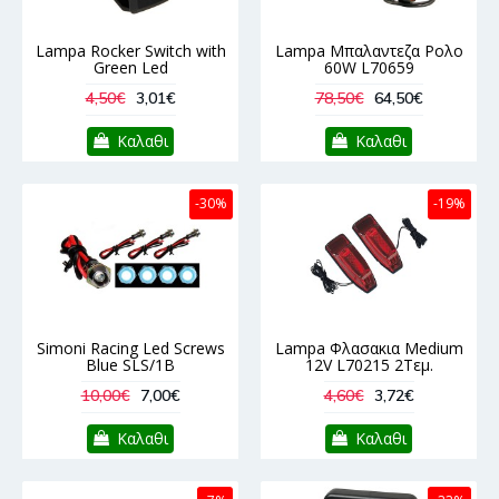
Lampa Rocker Switch with
Lampa Μπαλαντεζα Ρολο
Green Led
60W L70659
4,50€
3,01€
78,50€
64,50€
Καλαθι
Καλαθι
-30%
-19%
Simoni Racing Led Screws
Lampa Φλασακια Medium
Blue SLS/1B
12V L70215 2Τεμ.
10,00€
7,00€
4,60€
3,72€
Καλαθι
Καλαθι