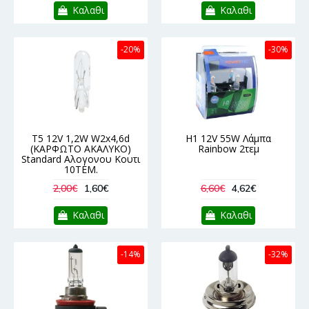
Καλαθι
Καλαθι
-20%
-30%
T5 12V 1,2W W2x4,6d
H1 12V 55W Λάμπα
(ΚΑΡΦΩΤΟ ΑΚΑΛΥΚΟ)
Rainbow 2τεμ
Standard Αλογονου Κουτι
10ΤΕΜ.
2,00€
1,60€
6,60€
4,62€
Καλαθι
Καλαθι
-14%
-32%