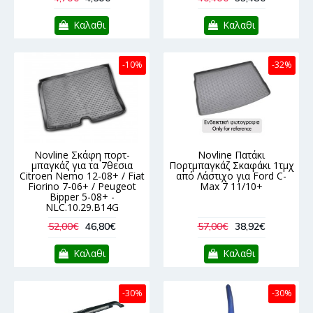
Καλαθι
Καλαθι
-10%
-32%
Novline Σκάφη πορτ-
Novline Πατάκι
μπαγκάζ για τα 7θεσια
Πορτμπαγκάζ Σκαφάκι 1τμχ
Citroen Nemo 12-08+ / Fiat
από Λάστιχο για Ford C-
Fiorino 7-06+ / Peugeot
Max 7 11/10+
Bipper 5-08+ -
NLC.10.29.B14G
52,00€
46,80€
57,00€
38,92€
Καλαθι
Καλαθι
-30%
-30%