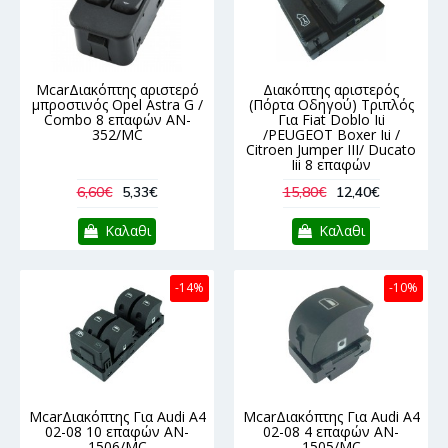
McarΔιακόπτης αριστερό
Διακόπτης αριστερός
μπροστινός Opel Astra G /
(Πόρτα Οδηγού) Τριπλός
Combo 8 επαφών AN-
Για Fiat Doblo Iιi
352/MC
/PEUGEOT Boxer Iιi /
Citroen Jumper IIΙ/ Ducato
Iii 8 επαφών
6,60€
5,33€
15,80€
12,40€
Καλαθι
Καλαθι
-14%
-10%
McarΔιακόπτης Για Audi A4
McarΔιακόπτης Για Audi A4
02-08 10 επαφών AN-
02-08 4 επαφών AN-
1506/MC
1505/MC