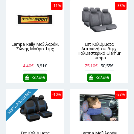
-11%
-33%
Lampa Rally Μαξιλαράκι
Σετ Καλύμματα
Ζώνης Μαύρο 1τμχ
Αυτοκινήτου 9τμχ
Πολυεστερικό Glamur
Lampa
4,40€
3,91€
75,10€
50,55€
Καλαθι
Καλαθι
ΧΩΡΊΣ ΑΠΌΘΕΜΑ
-10%
-33%
Σετ Καλύμματα
Lampa Μαξιλαράκι