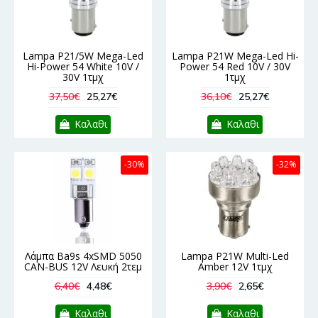
Lampa P21/5W Mega-Led
Lampa P21W Mega-Led Hi-
Hi-Power 54 White 10V /
Power 54 Red 10V / 30V
30V 1τμχ
1τμχ
37,50€
25,27€
36,10€
25,27€
Καλαθι
Καλαθι
-30%
-32%
Λάμπα Ba9s 4xSMD 5050
Lampa P21W Multi-Led
CAN-BUS 12V Λευκή 2τεμ
Amber 12V 1τμχ
6,40€
4,48€
3,90€
2,65€
Καλαθι
Καλαθι