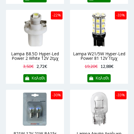
-22%
-33%
Lampa B8.5D Hyper-Led
Lampa W21/5W Hyper-Led
Power 2 White 12V 2τμχ
Power 81 12V 1τμχ
3,50€
2,72€
19,20€
12,88€
Καλαθι
Καλαθι
-30%
-33%
P21W 12V 21W BA15s
Lampa Λαμπα Ακαλυκη