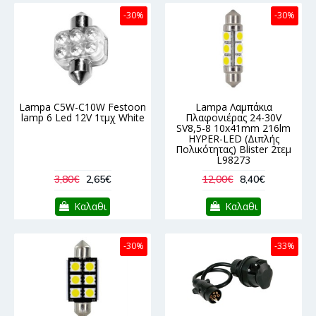
-30%
-30%
Lampa C5W-C10W Festoon
Lampa Λαμπάκια
lamp 6 Led 12V 1τμχ White
Πλαφονιέρας 24-30V
SV8,5-8 10x41mm 216lm
HYPER-LED (Διπλής
Πολικότητας) Blister 2τεμ
L98273
3,80€
2,65€
12,00€
8,40€
Καλαθι
Καλαθι
-30%
-33%