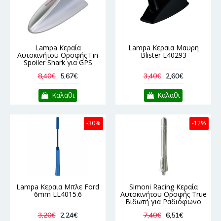
Lampa Κεραία
Lampa Κεραια Μαυρη
Αυτοκινήτου Οροφής Fin
Blister L40293
Spoiler Shark για GPS
8,40€
5,67€
3,40€
2,60€
Καλαθι
Καλαθι
-30%
-12%
Lampa Κεραια Μπλε Ford
Simoni Racing Κεραία
6mm LL4015.6
Αυτοκινήτου Οροφής True
Βιδωτή για Ραδιόφωνο
3,20€
2,24€
7,40€
6,51€