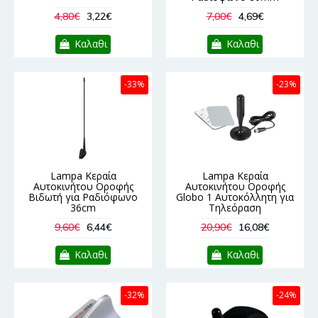
4,80€
3,22€
7,00€
4,69€
Καλαθι
Καλαθι
-33%
-23%
Lampa Κεραία
Lampa Κεραία
Αυτοκινήτου Οροφής
Αυτοκινήτου Οροφής
Βιδωτή για Ραδιόφωνο
Globo 1 Αυτοκόλλητη για
36cm
Τηλεόραση
9,60€
6,44€
20,90€
16,08€
Καλαθι
Καλαθι
-32%
-24%