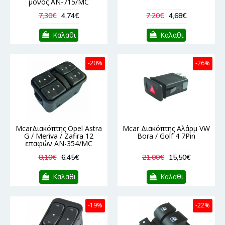
μονός AN-715/MC
7,30€
4,74€
7,20€
4,68€
Καλαθι
Καλαθι
-20%
-26%
McarΔιακόπτης Opel Astra
Mcar Διακόπτης Αλάρμ VW
G / Meriva / Zafira 12
Bora / Golf 4 7Pin
επαφών AN-354/MC
8,10€
6,45€
21,00€
15,50€
Καλαθι
Καλαθι
-19%
-22%