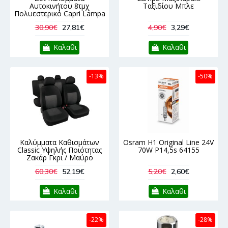
Αυτοκινήτου 8τμχ
Ταξιδίου Μπλε
Πολυεστερικό Capri Lampa
30,90€
27,81€
4,90€
3,29€
Καλαθι
Καλαθι
-13%
-50%
Καλύμματα Καθισμάτων
Osram H1 Original Line 24V
Classic Υψηλής Ποιότητας
70W P14,5s 64155
Ζακάρ Γκρι / Μαύρο
60,30€
52,19€
5,20€
2,60€
Καλαθι
Καλαθι
-22%
-28%