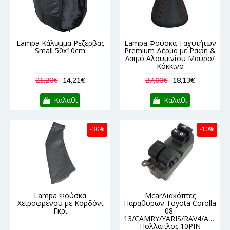
Lampa Κάλυμμα Ρεζέρβας
Lampa Φούσκα Ταχυτήτων
Small 50x10cm
Premium Δέρμα με Ραφή &
Λαιμό Αλουμινίου Μαύρο/
Κόκκινο
21,20€
14,21€
27,00€
18,13€
Καλαθι
Καλαθι
-30%
-10%
Lampa Φούσκα
McarΔιακόπτες
Χειροφρένου με Κορδόνι
Παραθύρων Toyota Corolla
Γκρι
08-
13/CAMRY/YARIS/RAV4/AURIS
Πολλαπλος 10PIN