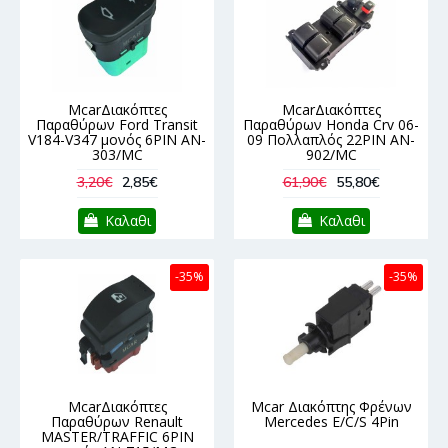
McarΔιακόπτες
McarΔιακόπτες
Παραθύρων Ford Transit
Παραθύρων Honda Crv 06-
V184-V347 μονός 6PIN AN-
09 Πολλαπλός 22PIN AN-
303/MC
902/MC
3,20€
2,85€
61,90€
55,80€
Καλαθι
Καλαθι
-35%
-35%
McarΔιακόπτες
Mcar Διακόπτης Φρένων
Παραθύρων Renault
Mercedes E/C/S 4Pin
MASTER/TRAFFIC 6PIN