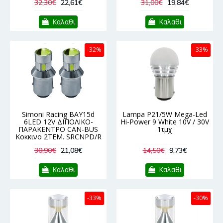
32,30€
22,61€
31,00€
19,84€
Καλαθι
Καλαθι
-32%
-33%
Simoni Racing BAY15d
Lampa P21/5W Mega-Led
6LED 12V ΔΙΠΟΛΙΚΟ-
Hi-Power 9 White 10V / 30V
ΠΑΡΑΚΕΝΤΡΟ CAN-BUS
1τμχ
Κοκκινο 2ΤΕΜ. SRCNPD/R
30,90€
21,08€
14,50€
9,73€
Καλαθι
Καλαθι
-33%
-30%