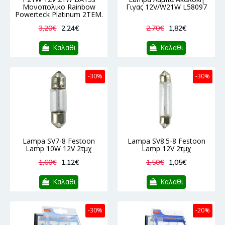
Μονοπολικο Rainbow
Γιγας 12V/W21W L58097
Powerteck Platinum 2ΤΕΜ.
3,20€
2,24€
2,70€
1,82€
Καλαθι
Καλαθι
-30%
-30%
Lampa SV7-8 Festoon
Lampa SV8.5-8 Festoon
Lamp 10W 12V 2τμχ
Lamp 12V 2τμχ
1,60€
1,12€
1,50€
1,05€
Καλαθι
Καλαθι
-30%
-20%