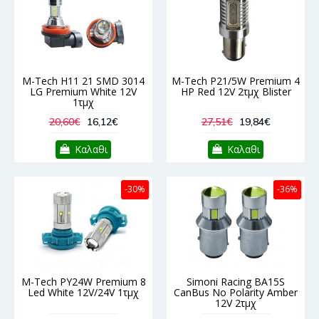
M-Tech H11 21 SMD 3014
M-Tech P21/5W Premium 4
LG Premium White 12V
HP Red 12V 2τμχ Blister
1τμχ
20,60€
16,12€
27,51€
19,84€
Καλαθι
Καλαθι
-30%
-36%
M-Tech PY24W Premium 8
Simoni Racing BA15S
Led White 12V/24V 1τμχ
CanBus No Polarity Amber
12V 2τμχ