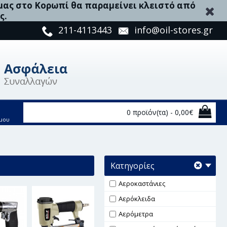
 μας στο Κορωπί θα παραμείνει κλειστό από
ς.
211-4113443
info@oil-stores.gr
0 προϊόν(τα) - 0,00€
μου
Κατηγορίες
Αεροκαστάνιες
Αερόκλειδα
Αερόμετρα