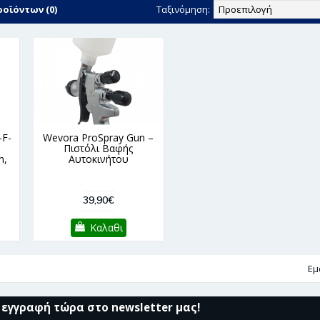
οϊόντων (0)
Ταξινόμηση:
F-
Wevora ProSpray Gun –
Πιστόλι Βαφής
n,
Αυτοκινήτου
39,90€
Καλαθι
Εμ
 εγγραφή τώρα στο newsletter μας!