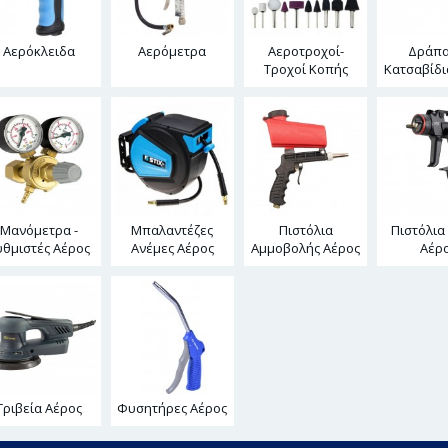
Αερόκλειδα
Αερόμετρα
Αεροτροχοί-
Δράπα
Τροχοί Κοπής
Κατσαβίδι
Μανόμετρα -
Μπαλαντέζες
Πιστόλια
Πιστόλια
υθμιστές Αέρος
Ανέμες Αέρος
Αμμοβολής Αέρος
Αέρ
Τριβεία Αέρος
Φυσητήρες Αέρος