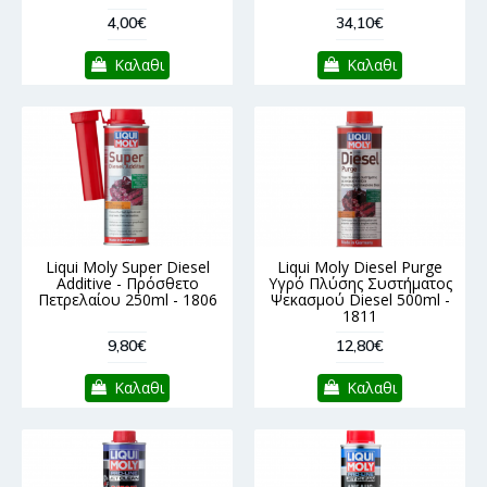
4,00€
34,10€
Καλαθι
Καλαθι
Liqui Moly Super Diesel
Liqui Moly Diesel Purge
Additive - Πρόσθετο
Υγρό Πλύσης Συστήματος
Πετρελαίου 250ml - 1806
Ψεκασμού Diesel 500ml -
1811
9,80€
12,80€
Καλαθι
Καλαθι