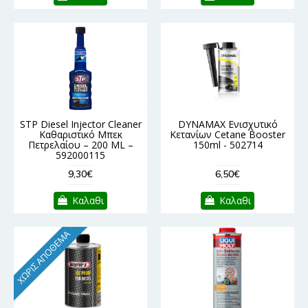
STP Diesel Injector Cleaner
DYNAMAX Ενισχυτικό
Καθαριστικό Μπεκ
Κετανίων Cetane Booster
Πετρελαίου – 200 ML –
150ml - 502714
592000115
9,30€
6,50€
Καλαθι
Καλαθι
ΧΩΡΊΣ ΑΠΌΘΕΜΑ