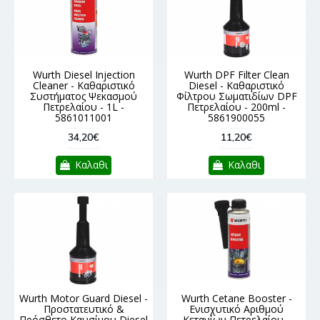
Wurth Diesel Injection
Wurth DPF Filter Clean
Cleaner - Καθαριστικό
Diesel - Καθαριστικό
Συστήματος Ψεκασμού
Φίλτρου Σωματιδίων DPF
Πετρελαίου - 1L -
Πετρελαίου - 200ml -
5861011001
5861900055
34,20€
11,20€
Καλαθι
Καλαθι
Wurth Motor Guard Diesel -
Wurth Cetane Booster -
Προστατευτικό &
Ενισχυτικό Αριθμού
Πρόσθετο Καυσίμου Diesel
Κετανίων Πετρελαίου -