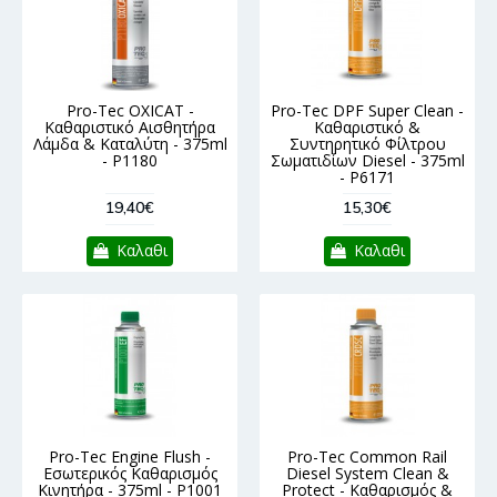
Pro-Tec OXICAT -
Pro-Tec DPF Super Clean -
Καθαριστικό Αισθητήρα
Καθαριστικό &
Λάμδα & Καταλύτη - 375ml
Συντηρητικό Φίλτρου
- P1180
Σωματιδίων Diesel - 375ml
- P6171
19,40€
15,30€
Καλαθι
Καλαθι
Pro-Tec Engine Flush -
Pro-Tec Common Rail
Εσωτερικός Καθαρισμός
Diesel System Clean &
Κινητήρα - 375ml - P1001
Protect - Καθαρισμός &