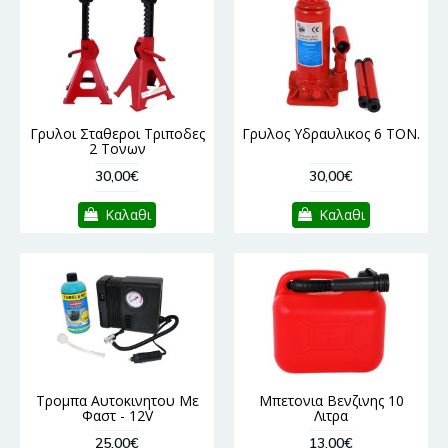
Γρυλοι Σταθεροι Τριποδες
Γρυλος Υδραυλικος 6 ΤΟΝ.
2 Τονων
30,00€
30,00€
Καλαθι
Καλαθι
Τρομπα Αυτοκινητου Με
Μπετονια Βενζινης 10
Φαστ - 12V
Λιτρα
25,00€
13,00€