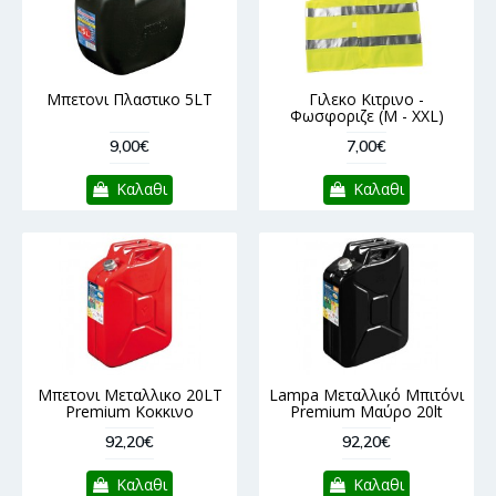
Μπετονι Πλαστικο 5LT
Γιλεκο Κιτρινο -
Φωσφοριζε (M - XXL)
9,00€
7,00€
Καλαθι
Καλαθι
Μπετονι Μεταλλικο 20LT
Lampa Μεταλλικό Μπιτόνι
Premium Κοκκινο
Premium Μαύρο 20lt
92,20€
92,20€
Καλαθι
Καλαθι