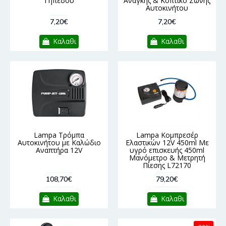
Γηπέδου
Ανάγκης & Κοπτικό Ζώνης
Αυτοκινήτου
7,20€
7,20€
Καλαθι
Καλαθι
Lampa Τρόμπα
Lampa Κομπρεσέρ
Αυτοκινήτου με Καλώδιο
Ελαστικών 12V 450ml Με
Αναπτήρα 12V
υγρό επισκευής 450ml
Μανόμετρο & Μετρητή
Πίεσης L72170
108,70€
79,20€
Καλαθι
Καλαθι