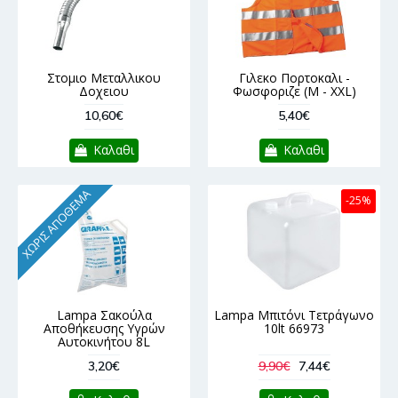
Στομιο Μεταλλικου
Γιλεκο Πορτοκαλι -
Δοχειου
Φωσφοριζε (M - XXL)
10,60€
5,40€
Καλαθι
Καλαθι
ΧΩΡΊΣ ΑΠΌΘΕΜΑ
-25%
Lampa Σακούλα
Lampa Μπιτόνι Τετράγωνο
Αποθήκευσης Υγρών
10lt 66973
Αυτοκινήτου 8L
3,20€
9,90€
7,44€