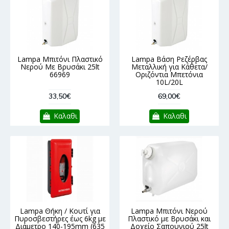
Lampa Μπιτόνι Πλαστικό
Lampa Βάση Ρεζέρβας
Νερού Με Βρυσάκι 25lt
Μεταλλική για Κάθετα/
66969
Οριζόντια Μπετόνια
10L/20L
33,50€
69,00€
Καλαθι
Καλαθι
Lampa Θήκη / Κουτί για
Lampa Μπιτόνι Νερού
Πυροσβεστήρες έως 6kg με
Πλαστικό με Βρυσάκι και
Διάμετρο 140-195mm (635
Δοχείο Σαπουνιού 25lt