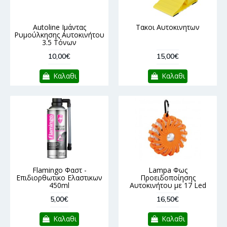
Autoline Ιμάντας
Τακοι Αυτοκινητων
Ρυμούλκησης Αυτοκινήτου
3.5 Τόνων
10,00€
15,00€
Καλαθι
Καλαθι
Flamingo Φαστ -
Lampa Φως
Επιδιορθωτικο Ελαστικων
Προειδοποίησης
450ml
Αυτοκινήτου με 17 Led
5,00€
16,50€
Καλαθι
Καλαθι