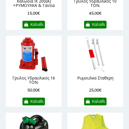
Καλωδια IX 200(A)
Γρυλος Υδραυλικος 10
+ΡΥΜΟΥΛΚΑ & Γαντια
ΤΟΝ.
15,00€
45,00€
Καλαθι
Καλαθι
Γρυλος Υδραυλικος 16
Ρυμουλκα Σταθερη
ΤΟΝ.
50,00€
25,00€
Καλαθι
Καλαθι