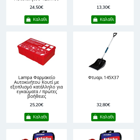
24,50€
13,30€
Καλαθι
Καλαθι
Lampa Φαρμακείο
Φτυαρι 145Χ37
Αυτοκινήτου Κουτί με
εξοπλισμό κατάλληλο για
εγκαύματα / πρώτες
βοήθειες
25,20€
32,80€
Καλαθι
Καλαθι