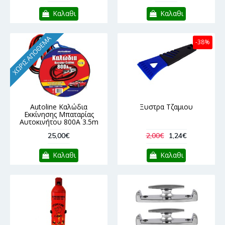
Καλαθι
Καλαθι
ΧΩΡΊΣ ΑΠΌΘΕΜΑ
-38%
Autoline Καλώδια
Ξυστρα Τζαμιου
Εκκίνησης Μπαταρίας
Αυτοκινήτου 800A 3.5m
25,00€
2,00€
1,24€
Καλαθι
Καλαθι