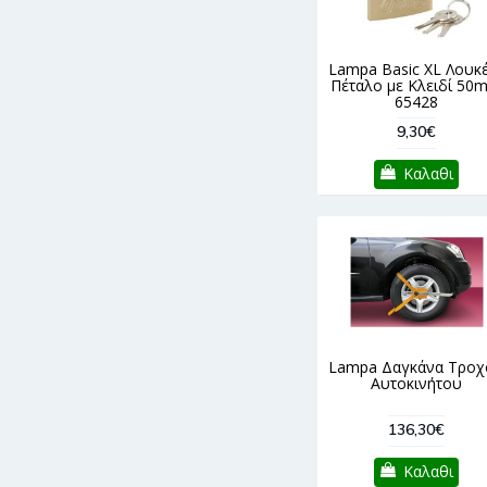
Lampa Basic XL Λουκ
Πέταλο με Κλειδί 50
65428
9,30€
Καλαθι
Lampa Δαγκάνα Τροχ
Αυτοκινήτου
136,30€
Καλαθι