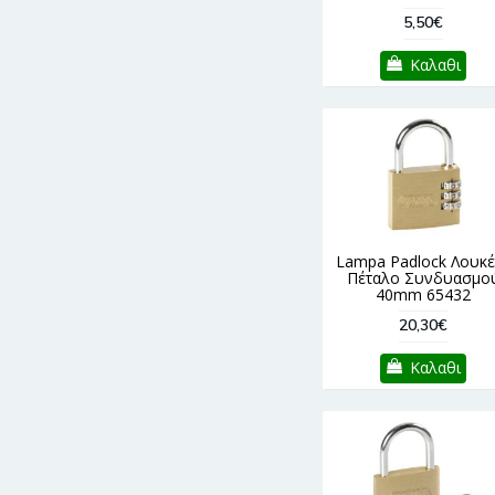
5,50€
Καλαθι
Lampa Padlock Λουκέ
Πέταλο Συνδυασμο
40mm 65432
20,30€
Καλαθι