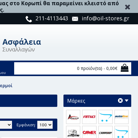
 μας στο Κορωπί θα παραμείνει κλειστό από
ς.
211-4113443
info@oil-stores.gr
0 προϊόν(τα) - 0,00€
μου
γερμοί
Μάρκες
Εμφάνιση: