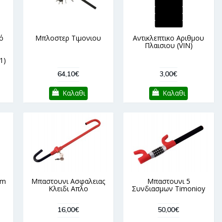
ό
Μπλοστερ Τιμονιου
Αντικλεπτικο Αριθμου
Πλαισιου (VIN)
1)
64,10€
3,00€
Καλαθι
Καλαθι
cm
Μπαστουνι Ασφαλειας
Μπαστουνι 5
Κλειδι Απλο
Συνδιασμων Timonioy
16,00€
50,00€