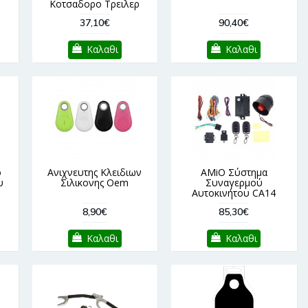
Κοτσαδορο Τρειλερ
37,10€
90,40€
Καλαθι
Καλαθι
ο
Ανιχνευτης Κλειδιων
AMiO Σύστημα
υ
Σιλικονης Oem
Συναγερμού
Αυτοκινήτου CA14
8,90€
85,30€
Καλαθι
Καλαθι