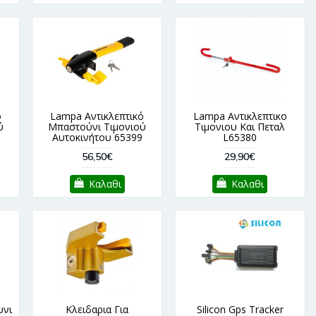
ό
Lampa Αντικλεπτικό
Lampa Αντικλεπτικο
ύ
Μπαστούνι Τιμονιού
Τιμονιου Και Πεταλ
Αυτοκινήτου 65399
L65380
56,50€
29,90€
Καλαθι
Καλαθι
υνι
Κλειδαρια Για
Silicon Gps Tracker