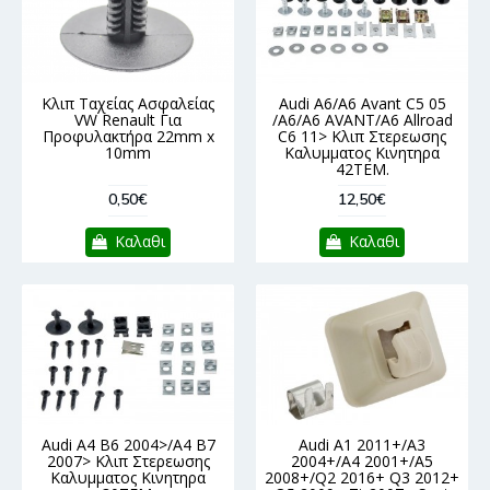
Κλιπ Ταχείας Ασφαλείας
Audi A6/A6 Avant C5 05
VW Renault Για
/A6/A6 AVANT/A6 Allroad
Προφυλακτήρα 22mm x
C6 11> Κλιπ Στερεωσης
10mm
Καλυμματος Κινητηρα
42ΤΕΜ.
0,50€
12,50€
Καλαθι
Καλαθι
Audi A4 B6 2004>/A4 B7
Audi A1 2011+/A3
2007> Κλιπ Στερεωσης
2004+/A4 2001+/A5
Καλυμματος Κινητηρα
2008+/Q2 2016+ Q3 2012+