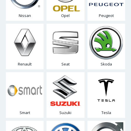
Nissan
Opel
Peugeot
Renault
Seat
Skoda
Smart
Suzuki
Tesla