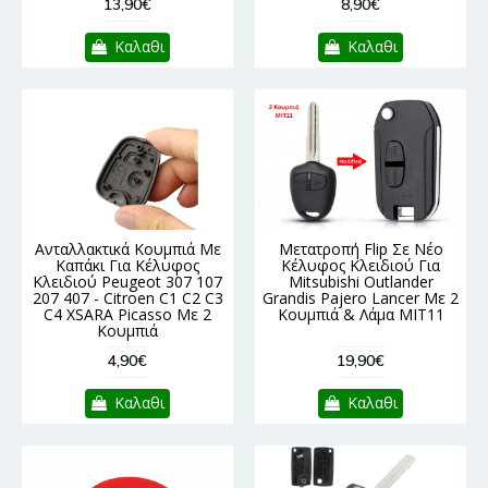
13,90€
8,90€
Καλαθι
Καλαθι
Ανταλλακτικά Κουμπιά Με
Μετατροπή Flip Σε Νέο
Καπάκι Για Κέλυφος
Κέλυφος Κλειδιού Για
Κλειδιού Peugeot 307 107
Mitsubishi Outlander
207 407 - Citroen C1 C2 C3
Grandis Pajero Lancer Με 2
C4 XSARA Picasso Με 2
Κουμπιά & Λάμα MIT11
Κουμπιά
4,90€
19,90€
Καλαθι
Καλαθι